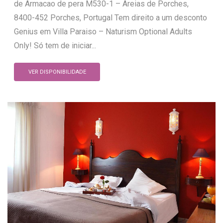
de Armacao de pera M530-1 – Areias de Porches,
8400-452 Porches, Portugal Tem direito a um desconto
Genius em Villa Paraiso – Naturism Optional Adults
Only! Só tem de iniciar...
VER DISPONIBILIDADE