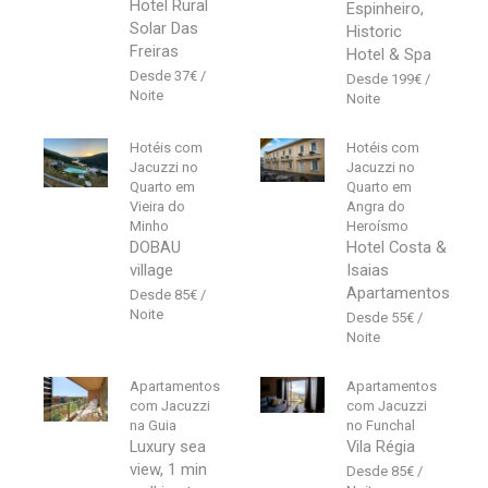
Hotel Rural
Espinheiro,
Solar Das
Historic
Freiras
Hotel & Spa
37
€
199
€
Hotéis com
Hotéis com
Jacuzzi no
Jacuzzi no
Quarto em
Quarto em
Vieira do
Angra do
Minho
Heroísmo
DOBAU
Hotel Costa &
village
Isaias
Apartamentos
85
€
55
€
Apartamentos
Apartamentos
com Jacuzzi
com Jacuzzi
na Guia
no Funchal
Luxury sea
Vila Régia
view, 1 min
85
€