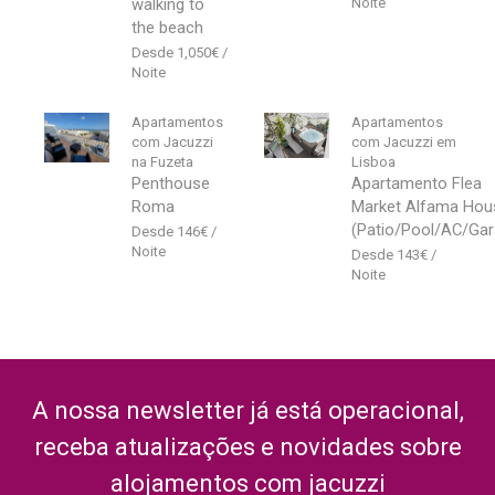
walking to
the beach
1,050
€
Apartamentos
Apartamentos
com Jacuzzi
com Jacuzzi em
na Fuzeta
Lisboa
Penthouse
Apartamento Flea
Roma
Market Alfama Hou
(Patio/Pool/AC/Gar
146
€
143
€
A nossa newsletter já está operacional,
receba atualizações e novidades sobre
alojamentos com jacuzzi