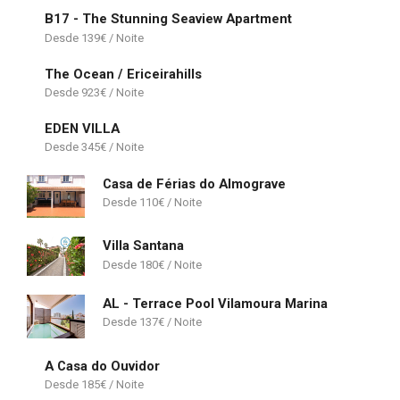
B17 - The Stunning Seaview Apartment
139
€
The Ocean / Ericeirahills
923
€
EDEN VILLA
345
€
Casa de Férias do Almograve
110
€
Villa Santana
180
€
AL - Terrace Pool Vilamoura Marina
137
€
A Casa do Ouvidor
185
€