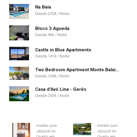
Na Baía
235
€
Bloco 3 Agueda
96
€
Castle in Blue Apartments
141
€
Two Bedroom Apartment Monte Balaia Albufeira
130
€
Casa d'Avó Lina - Gerês
250
€
Hotéis com
Hotéis com
Jacuzzi no
Jacuzzi no
Quarto em
Quarto em