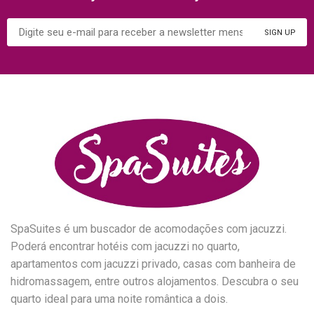
SpaSuites é um buscador de acomodações com jacuzzi.
Poderá encontrar hotéis com jacuzzi no quarto,
apartamentos com jacuzzi privado, casas com banheira de
hidromassagem, entre outros alojamentos. Descubra o seu
quarto ideal para uma noite romântica a dois.