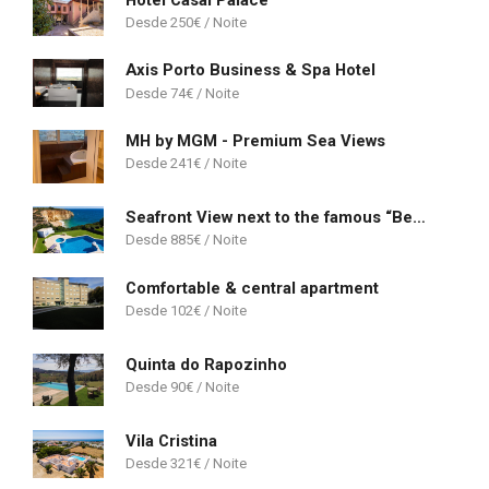
250
€
Axis Porto Business & Spa Hotel
74
€
MH by MGM - Premium Sea Views
241
€
Seafront View next to the famous “Benagil Caves”
885
€
Comfortable & central apartment
102
€
Quinta do Rapozinho
90
€
Vila Cristina
321
€