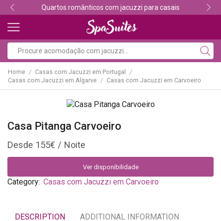
Quartos românticos com jacuzzi para casais
Home
Casas com Jacuzzi em Portugal
/
/
Casas com Jacuzzi em Algarve
Casas com Jacuzzi em Carvoeiro
/
Casa Pitanga Carvoeiro
155
€
Ver disponibilidade
Category:
Casas com Jacuzzi em Carvoeiro
DESCRIPTION
ADDITIONAL INFORMATION