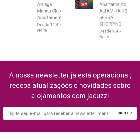
Arriaga
Apartamento
Marina Club
ALTAMIRA T2
Apartament
SERRA
SHOPPING
149
€
96
€
A nossa newsletter já está operacional,
receba atualizações e novidades sobre
alojamentos com jacuzzi