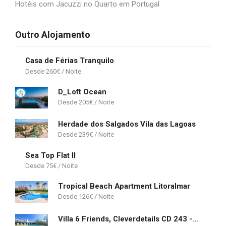
Hotéis com Jacuzzi no Quarto em Portugal
Outro Alojamento
Casa de Férias Tranquilo
260
€
D_Loft Ocean
205
€
Herdade dos Salgados Vila das Lagoas
239
€
Sea Top Flat II
75
€
Tropical Beach Apartment Litoralmar
126
€
Villa 6 Friends, Cleverdetails CD 243 - quiet area close to a Spa and Pinhal golf course