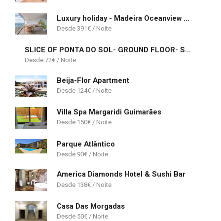
Luxury holiday - Madeira Oceanview Paradise
391
€
SLICE OF PONTA DO SOL- GROUND FLOOR- SEA VIEW
72
€
Beija-Flor Apartment
124
€
Villa Spa Margaridi Guimarães
150
€
Parque Atlântico
90
€
America Diamonds Hotel & Sushi Bar
138
€
Casa Das Morgadas
50
€