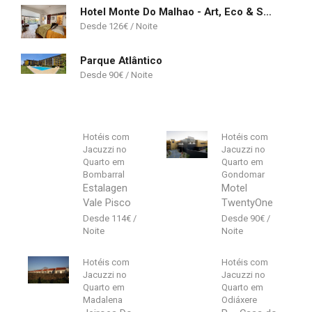
Hotel Monte Do Malhao - Art, Eco & Spa
126
€
Parque Atlântico
90
€
Hotéis com
Hotéis com
Jacuzzi no
Jacuzzi no
Quarto em
Quarto em
Bombarral
Gondomar
Estalagen
Motel
Vale Pisco
TwentyOne
114
€
90
€
Hotéis com
Hotéis com
Jacuzzi no
Jacuzzi no
Quarto em
Quarto em
Madalena
Odiáxere