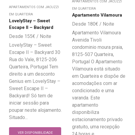
APARTAMENTOS COM JACUZZI
APARTAMENTOS COM JACUZZI
EM QUARTEIRA
Apartamento Vilamoura
EM QUARTEIRA
LovelyStay – Sweet
180
€
Escape II – Backyard
Apartamento Vilamoura
155
€
Avenida Tivoli
LovelyStay – Sweet
condominio moura praia,
Escape II – Backyard 30
8125-507 Quarteira,
Rua do Vale, 8125-206
Portugal O Apartamento
Quarteira, Portugal Tem
Vilamoura está situado
direito a um desconto
em Quarteira e dispõe de
Genius em LovelyStay –
acomodações com ar
Sweet Escape II –
condicionado e uma
Backyard! Só tem de
varanda. Este
iniciar sessão para
apartamento
poupar neste alojamento.
disponibiliza
Situado...
estacionamento privado
gratuito, uma recepção
VER DISPONIBILIDADE
24 horas e...