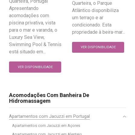
Quarteira, Portugal
Quarteira, o Parque
Apresentando
Atlântico disponibiliza
acomodações com
um terraço e ar
piscina privativa, vista
condicionado. Esta
para o mar e varanda, o
propriedade à beira-mar...
Luxury Sea View,
Swimming Pool & Tennis
VER DISPONIBILIDADE
está situado em...
VER DISPONIBILIDADE
Acomodações Com Banheira De
Hidromassagem
Apartamentos com Jacuzzi em Portugal
Apartamentos com Jacuzzi em Açores
Apartamentos com Jacuzzi em Alentejo