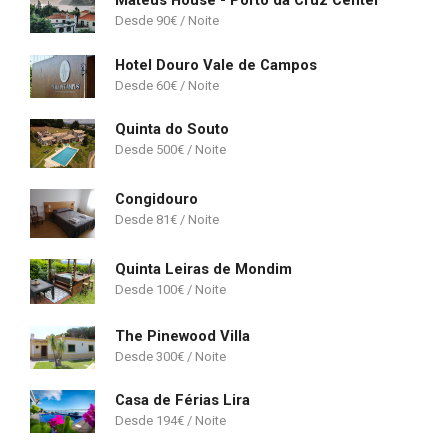
Mateus House - Porto da Cruz Center
90
€
Hotel Douro Vale de Campos
60
€
Quinta do Souto
500
€
Congidouro
81
€
Quinta Leiras de Mondim
100
€
The Pinewood Villa
300
€
Casa de Férias Lira
194
€