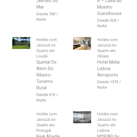
Jeiroes Do
R – Casa do
Mar
Moinho
Guesthouse
76
€
52
€
Hotéis com
Hotéis com
Jacuzzi no
Jacuzzi no
Quarto em
Quarto em
Lousã
Olivais
Quintal De
Hotel Meliá
Alem Do
Lisboa
Ribeiro-
Aeroporto
Turismo
157
€
Rural
67
€
Hotéis com
Hotéis com
Jacuzzi no
Jacuzzi no
Quarto em
Quarto em
Portugal
Lisboa
Real Abadia,
MYRIAD by