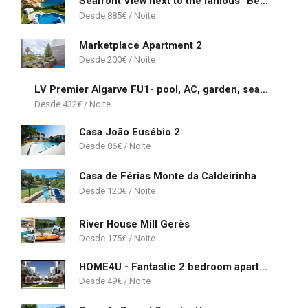
Seafront View next to the famous “Benagil Caves”
885
€
Marketplace Apartment 2
200
€
LV Premier Algarve FU1- pool, AC, garden, sea view
432
€
Casa João Eusébio 2
86
€
Casa de Férias Monte da Caldeirinha
120
€
River House Mill Gerês
175
€
HOME4U - Fantastic 2 bedroom apartment, with pool
49
€