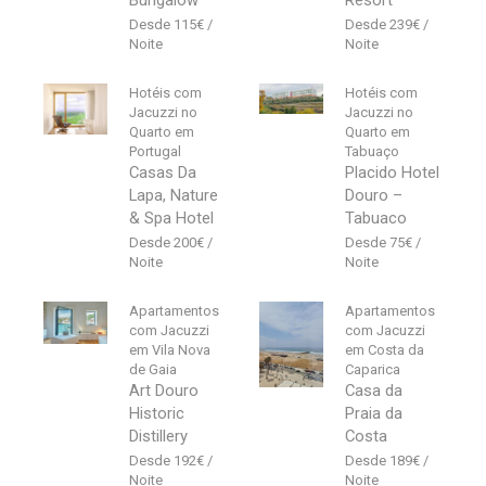
115
€
239
€
Hotéis com
Hotéis com
Jacuzzi no
Jacuzzi no
Quarto em
Quarto em
Portugal
Tabuaço
Casas Da
Placido Hotel
Lapa, Nature
Douro –
& Spa Hotel
Tabuaco
200
€
75
€
Apartamentos
Apartamentos
com Jacuzzi
com Jacuzzi
em Vila Nova
em Costa da
de Gaia
Caparica
Art Douro
Casa da
Historic
Praia da
Distillery
Costa
192
€
189
€