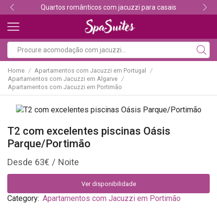
Descubra os melhores alojamentos com jacuzzi
Home
Apartamentos com Jacuzzi em Portugal
/
/
Apartamentos com Jacuzzi em Algarve
/
Apartamentos com Jacuzzi em Portimão
T2 com excelentes piscinas Oásis
Parque/Portimão
63
€
Ver disponibilidade
Category:
Apartamentos com Jacuzzi em Portimão