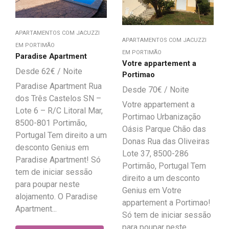
APARTAMENTOS COM JACUZZI
APARTAMENTOS COM JACUZZI
EM PORTIMÃO
EM PORTIMÃO
Paradise Apartment
Votre appartement a
62
€
Portimao
Paradise Apartment Rua
70
€
dos Três Castelos SN –
Votre appartement a
Lote 6 – R/C Litoral Mar,
Portimao Urbanização
8500-801 Portimão,
Oásis Parque Chão das
Portugal Tem direito a um
Donas Rua das Oliveiras
desconto Genius em
Lote 37, 8500-286
Paradise Apartment! Só
Portimão, Portugal Tem
tem de iniciar sessão
direito a um desconto
para poupar neste
Genius em Votre
alojamento. O Paradise
appartement a Portimao!
Apartment...
Só tem de iniciar sessão
para poupar neste