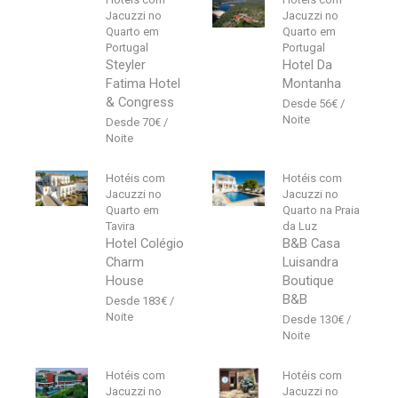
Jacuzzi no
Jacuzzi no
Quarto em
Quarto em
Portugal
Portugal
Steyler
Hotel Da
Fatima Hotel
Montanha
& Congress
56
€
70
€
Hotéis com
Hotéis com
Jacuzzi no
Jacuzzi no
Quarto em
Quarto na Praia
Tavira
da Luz
Hotel Colégio
B&B Casa
Charm
Luisandra
House
Boutique
B&B
183
€
130
€
Hotéis com
Hotéis com
Jacuzzi no
Jacuzzi no