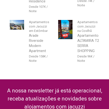
Residence
74
€
107
€
Apartamentos
Apartamentos
com Jacuzzi
com Jacuzzi
em Estômbar
na Covilhã
Arade
Apartamento
Riverside
ALTAMIRA T2
Modern
SERRA
Apartment
SHOPPING
158
€
96
€
A nossa newsletter já está operacional,
receba atualizações e novidades sobre
alojamentos com jacuzzi