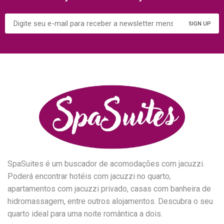
SpaSuites é um buscador de acomodações com jacuzzi.
Poderá encontrar hotéis com jacuzzi no quarto,
apartamentos com jacuzzi privado, casas com banheira de
hidromassagem, entre outros alojamentos. Descubra o seu
quarto ideal para uma noite romântica a dois.