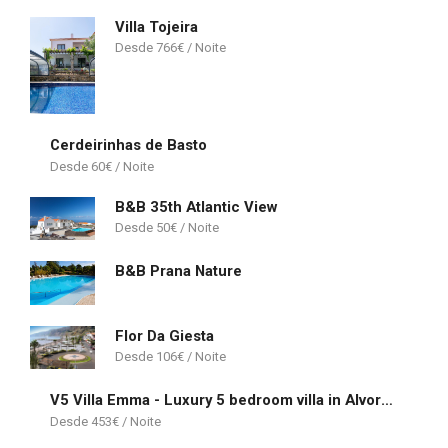
Villa Tojeira
766
€
Cerdeirinhas de Basto
60
€
B&B 35th Atlantic View
50
€
B&B Prana Nature
Flor Da Giesta
106
€
V5 Villa Emma - Luxury 5 bedroom villa in Alvor with private Pool and Jacuzzi
453
€