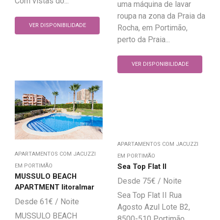
Com vistas do...
uma máquina de lavar
roupa na zona da Praia da
VER DISPONIBILIDADE
Rocha, em Portimão,
perto da Praia...
VER DISPONIBILIDADE
APARTAMENTOS COM JACUZZI
APARTAMENTOS COM JACUZZI
EM PORTIMÃO
Sea Top Flat II
EM PORTIMÃO
MUSSULO BEACH
75
€
APARTMENT litoralmar
Sea Top Flat II Rua
61
€
Agosto Azul Lote B2,
MUSSULO BEACH
8500-510 Portimão,