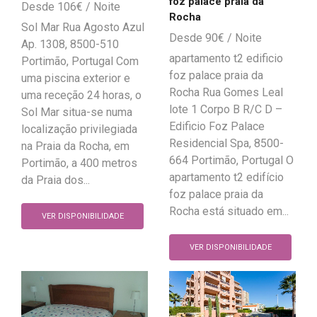
foz palace praia da
106
€
Rocha
Sol Mar Rua Agosto Azul
90
€
Ap. 1308, 8500-510
apartamento t2 edificio
Portimão, Portugal Com
foz palace praia da
uma piscina exterior e
Rocha Rua Gomes Leal
uma receção 24 horas, o
lote 1 Corpo B R/C D –
Sol Mar situa-se numa
Edificio Foz Palace
localização privilegiada
Residencial Spa, 8500-
na Praia da Rocha, em
664 Portimão, Portugal O
Portimão, a 400 metros
apartamento t2 edifício
da Praia dos...
foz palace praia da
Rocha está situado em...
VER DISPONIBILIDADE
VER DISPONIBILIDADE