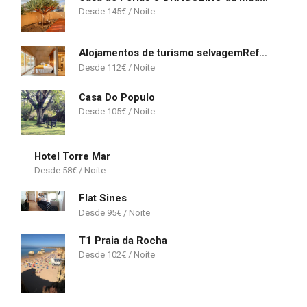
145
€
Alojamentos de turismo selvagemRefúgio das Poldras
112
€
Casa Do Populo
105
€
Hotel Torre Mar
58
€
Flat Sines
95
€
T1 Praia da Rocha
102
€