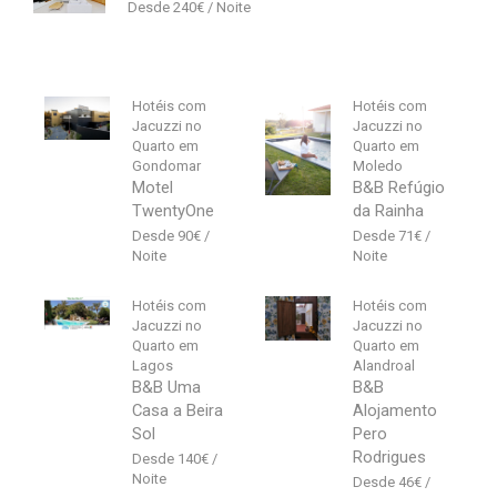
240
€
Hotéis com
Hotéis com
Jacuzzi no
Jacuzzi no
Quarto em
Quarto em
Gondomar
Moledo
Motel
B&B Refúgio
TwentyOne
da Rainha
90
€
71
€
Hotéis com
Hotéis com
Jacuzzi no
Jacuzzi no
Quarto em
Quarto em
Lagos
Alandroal
B&B Uma
B&B
Casa a Beira
Alojamento
Sol
Pero
Rodrigues
140
€
46
€