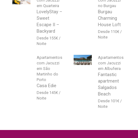
com Jacuzzi
com Jacuzzi
em Quarteira
no Burgau
LovelyStay –
Burgau
Sweet
Charming
Escape II –
House Loft
Backyard
110
€
155
€
Apartamentos
Apartamentos
com Jacuzzi
com Jacuzzi
em São
em Albufeira
Martinho do
Fantastic
Porto
apartment
Casa Edie
Salgados
145
€
Beach
101
€