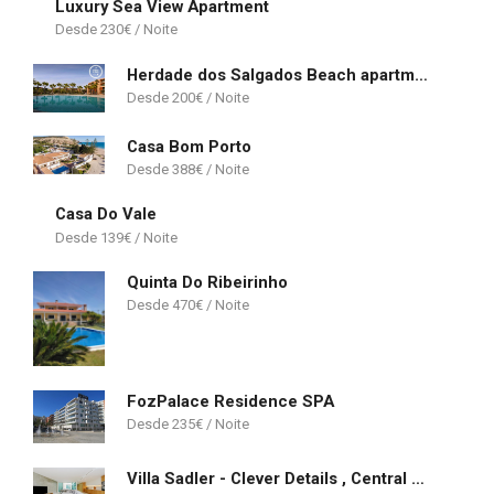
Luxury Sea View Apartment
230
€
Herdade dos Salgados Beach apartment
200
€
Casa Bom Porto
388
€
Casa Do Vale
139
€
Quinta Do Ribeirinho
470
€
FozPalace Residence SPA
235
€
Villa Sadler - Clever Details , Central Vilamoura, Sleeps 6, luxury, walking distance