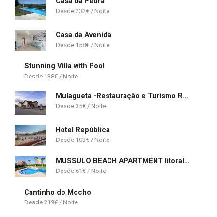
Casa da Pedra
232
€
Casa da Avenida
158
€
Stunning Villa with Pool
138
€
Mulagueta -Restauração e Turismo Rural
35
€
Hotel República
103
€
MUSSULO BEACH APARTMENT litoralmar
61
€
Cantinho do Mocho
219
€