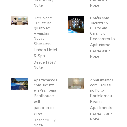
82
€
93
€
Hotéis com
Hotéis com
Jacuzzi no
Jacuzzi no
Quarto em
Quarto em
Avenidas
Caramulo
Novas
Beecaramulo-
Sheraton
Apiturismo
Lisboa Hotel
80
€
& Spa
198
€
Apartamentos
Apartamentos
com Jacuzzi
com Jacuzzi
em Vilamoura
no Porto
Penthouse
Bartolomeu
with
Beach
panoramic
Apartments
view
148
€
235
€