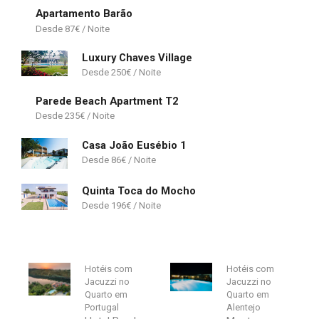
Apartamento Barão
87
€
Luxury Chaves Village
250
€
Parede Beach Apartment T2
235
€
Casa João Eusébio 1
86
€
Quinta Toca do Mocho
196
€
Hotéis com
Hotéis com
Jacuzzi no
Jacuzzi no
Quarto em
Quarto em
Portugal
Alentejo