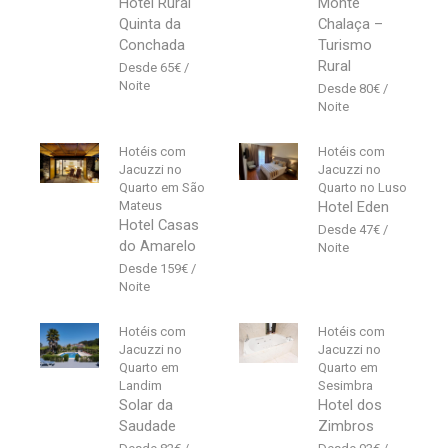
Hotel Rural
Monte
Quinta da
Chalaça –
Conchada
Turismo
Rural
65
€
80
€
Hotéis com
Hotéis com
Jacuzzi no
Jacuzzi no
Quarto em São
Quarto no Luso
Mateus
Hotel Eden
Hotel Casas
47
€
do Amarelo
159
€
Hotéis com
Hotéis com
Jacuzzi no
Jacuzzi no
Quarto em
Quarto em
Landim
Sesimbra
Solar da
Hotel dos
Saudade
Zimbros