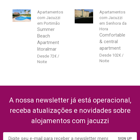
Apartamentos
Apartamentos
com Jacuzzi
com Jacuzzi
em Portimão
em Senhora da
Summer
Hora
Comfortable
Beach
& central
Apartment
apartment
litoralmar
102
€
72
€
A nossa newsletter já está operacional,
receba atualizações e novidades sobre
alojamentos com jacuzzi