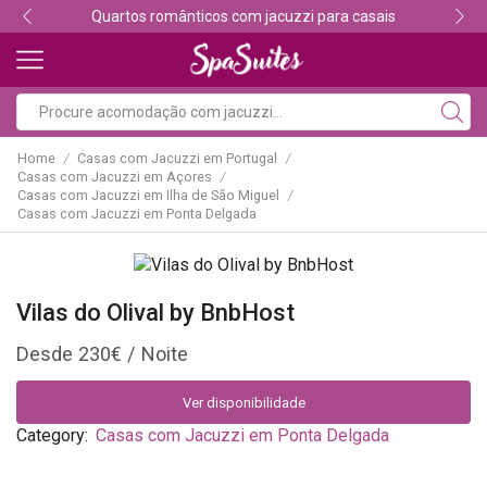
Quartos românticos com jacuzzi para casais
Home
Casas com Jacuzzi em Portugal
/
/
Casas com Jacuzzi em Açores
/
Casas com Jacuzzi em Ilha de São Miguel
/
Casas com Jacuzzi em Ponta Delgada
Vilas do Olival by BnbHost
230
€
Ver disponibilidade
Category:
Casas com Jacuzzi em Ponta Delgada