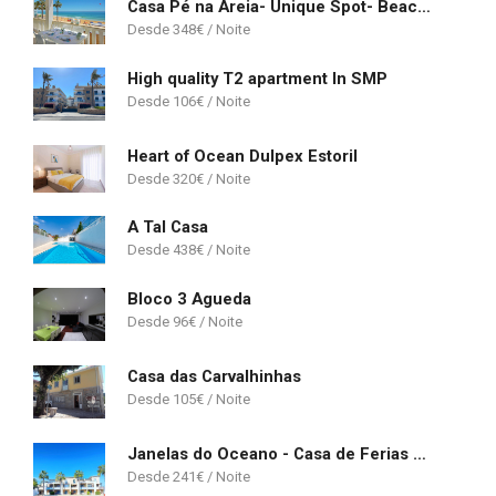
Casa Pé na Areia- Unique Spot- Beach front
348
€
High quality T2 apartment In SMP
106
€
Heart of Ocean Dulpex Estoril
320
€
A Tal Casa
438
€
Bloco 3 Agueda
96
€
Casa das Carvalhinhas
105
€
Janelas do Oceano - Casa de Ferias T3 Vilamoura
241
€