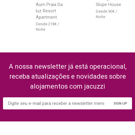
Aum Praia Da
Slope House
luz Resort
90
€
Apartment
218
€
A nossa newsletter já está operacional,
receba atualizações e novidades sobre
alojamentos com jacuzzi