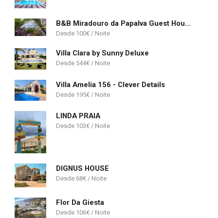
B&B Miradouro da Papalva Guest House - Pico - Azores
100
€
Villa Clara by Sunny Deluxe
544
€
Villa Amelia 156 - Clever Details
195
€
LINDA PRAIA
103
€
DIGNUS HOUSE
68
€
Flor Da Giesta
106
€