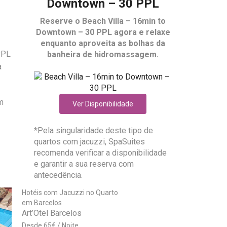
Downtown – 30 PPL
Reserve o
Beach Villa – 16min to
Downtown – 30 PPL
agora e relaxe
enquanto aproveita as bolhas da
PPL
banheira de hidromassagem.
a
om
Ver Disponibilidade
*Pela singularidade deste tipo de
quartos com jacuzzi, SpaSuites
recomenda verificar a disponibilidade
e garantir a sua reserva com
antecedência.
Hotéis com Jacuzzi no Quarto
em Barcelos
Art’Otel Barcelos
65
€