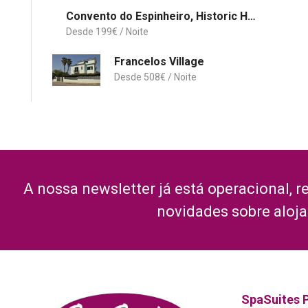
Convento do Espinheiro, Historic Hotel & Spa
199
€
Francelos Village
508
€
A nossa newsletter já está operacional, r
novidades sobre aloj
SpaSuites 