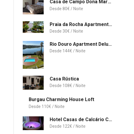
Casa de Campo Dona Maria Luiza
80
€
Praia da Rocha Apartment 3
30
€
Rio Douro Apartment Deluxe - Porto
144
€
Casa Rústica
108
€
Burgau Charming House Loft
110
€
Hotel Casas de Calcário Casa do Forno
122
€