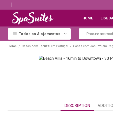
Descubra os melhores alojamentos com jacuzzi
HOME
LISBO
Todos os Alojamentos
Home
Casas com Jacuzzi em Portugal
Casas com Jacuzzi em Reg
/
/
DESCRIPTION
ADDITI