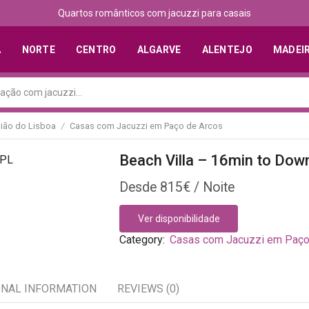
Quartos românticos com jacuzzi para casais
A
NORTE
CENTRO
ALGARVE
ALENTEJO
MADEI
ião do Lisboa
Casas com Jacuzzi em Paço de Arcos
/
Beach Villa – 16min to Do
815
€
Ver disponibilidade
Category:
Casas com Jacuzzi em Paço
ONAL INFORMATION
REVIEWS (0)