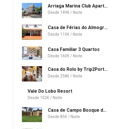
Arriaga Marina Club Apartament
149
€
Casa de Férias do Almograve
110
€
Casa Familiar 3 Quartos
160
€
Casa do Rolo by Trip2Portugal
258
€
Vale Do Lobo Resort
102
€
Casa de Campo Bosque da Harmonia
85
€