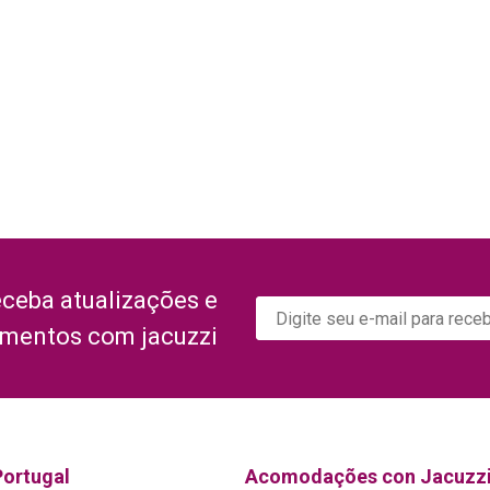
eceba atualizações e
amentos com jacuzzi
Portugal
Acomodações con Jacuzz