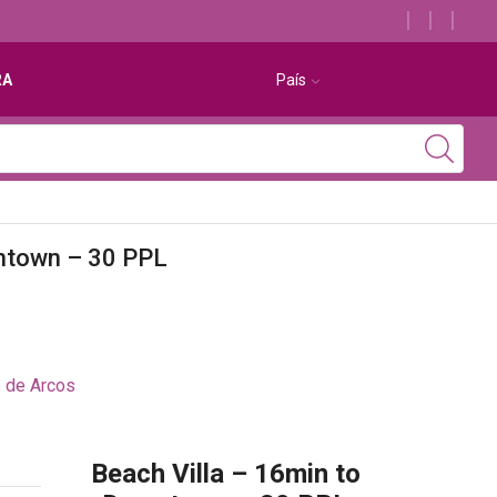
Descubra os melhores alojamentos com jacuzzi
RA
País
wntown – 30 PPL
 de Arcos
Beach Villa – 16min to