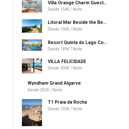
Villa Orange Charm Guesthouse
154
€
Litoral Mar Beside the Beach
100
€
Resort Quinta do Lago Country Club
149
€
VILLA FELICIDADE
300
€
Wyndham Grand Algarve
202
€
T1 Praia da Rocha
102
€