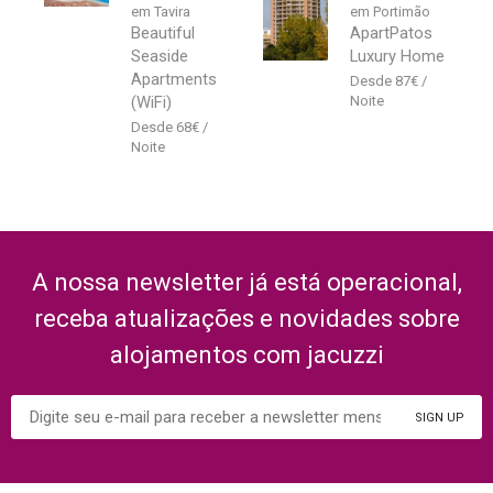
em Tavira
em Portimão
Beautiful
ApartPatos
Seaside
Luxury Home
Apartments
87
€
(WiFi)
68
€
A nossa newsletter já está operacional,
receba atualizações e novidades sobre
alojamentos com jacuzzi