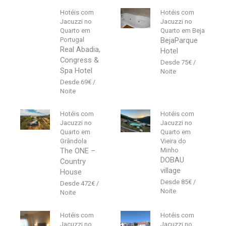
Hotéis com
Hotéis com
Jacuzzi no
Jacuzzi no
Quarto em
Quarto em Beja
Portugal
BejaParque
Real Abadia,
Hotel
Congress &
75
€
Spa Hotel
69
€
Hotéis com
Hotéis com
Jacuzzi no
Jacuzzi no
Quarto em
Quarto em
Grândola
Vieira do
The ONE –
Minho
DOBAU
Country
village
House
85
€
472
€
Hotéis com
Hotéis com
Jacuzzi no
Jacuzzi no