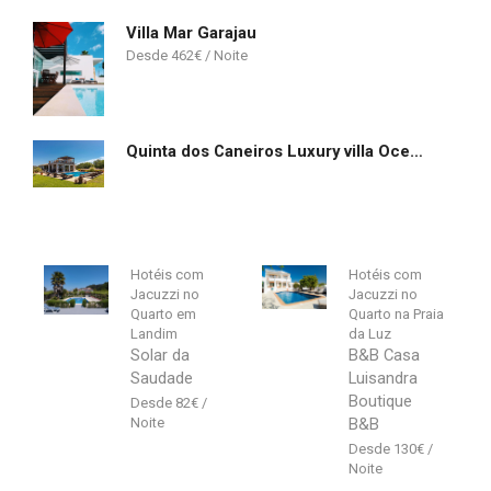
Villa Mar Garajau
462
€
Quinta dos Caneiros Luxury villa Ocean views walk to beach
Hotéis com
Hotéis com
Jacuzzi no
Jacuzzi no
Quarto em
Quarto na Praia
Landim
da Luz
Solar da
B&B Casa
Saudade
Luisandra
Boutique
82
€
B&B
130
€