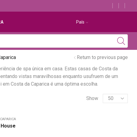
Descubra os melhores alojamentos com jacuzzi
RA
País
aparica
Return to previous page
riência de spa única em casa. Estas casas de Costa da
esentando vistas maravilhosas enquanto usufruem de um
i em Costa da Caparica é uma óptima escolha.
Show
 CAPARICA
t House