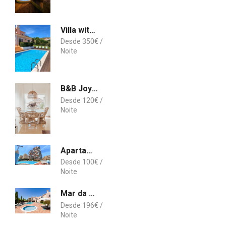
Villa with swimming pool in Golf Resort
350
€
B&B Joy Beach House
120
€
Apartamentos Turisticos Rocha Tower 3
100
€
Mar da Luz
196
€