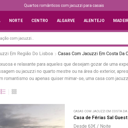
Quartos românticos com jacuzzi para casais
A
NORTE
CENTRO
ALGARVE
ALENTEJO
MADEI
uzzi Em Região Do Lisboa
Casas Com Jacuzzi Em Costa Da C
xuosa e relaxante para aqueles que desejam gozar de uma expe
sagem ou jacuzzi no quarto mestre ou na área do exterior, apr
om romantismo ou apenas quiser mimar-se, uma casa com jacuzz
CASAS COM JACUZZI EM COSTA DA
Casa de Férias Sal Gues
63
€