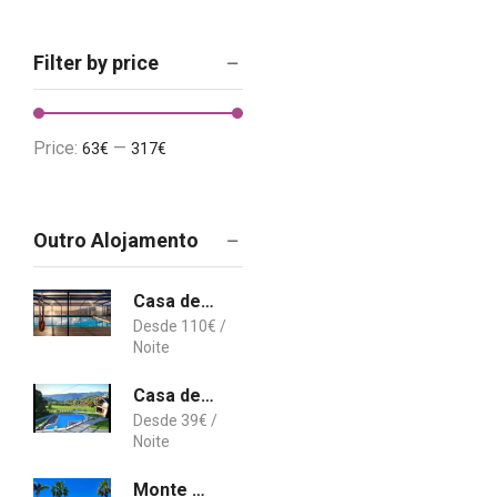
Filter by price
Price:
—
63€
317€
Outro Alojamento
Casa de Férias Relax View
110
€
Casa de Lobos
39
€
Monte Borboleta