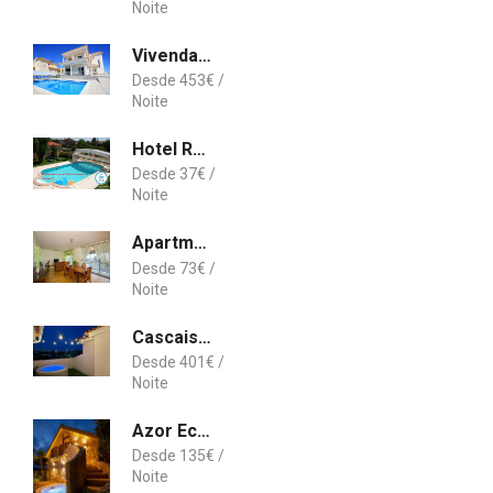
Vivenda Luz
453
€
Hotel Rural Solar Das Freiras
37
€
Apartment T3 in downtown
73
€
Cascais Terrace Be our Guest
401
€
Azor Eco Lodge
135
€