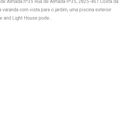
 de Almada nº35 Rua de Almada nº35, 2825-461 Costa da
 varanda com vista para o jardim, uma piscina exterior
e and Light House pode...