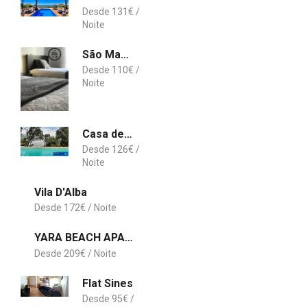
131
€
São Martinho do Porto Beach Apartment
110
€
Casa de Campo de Mirão
126
€
Vila D'Alba
172
€
YARA BEACH APARTMENTS - Albufeira
209
€
Flat Sines
95
€