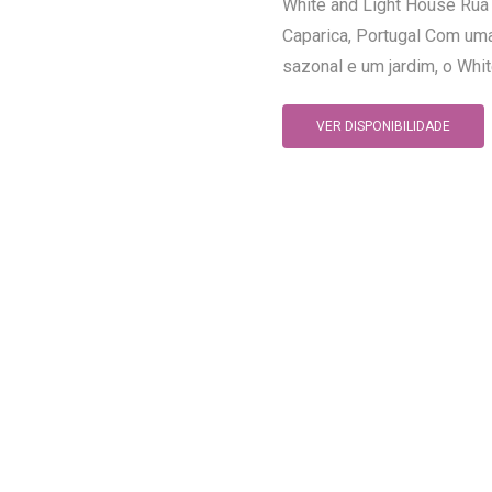
White and Light House Rua
Caparica, Portugal Com uma
sazonal e um jardim, o Whit
VER DISPONIBILIDADE