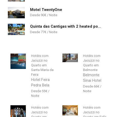
Motel TwentyOne
90
€
Quinta das Cantigas with 2 heated pools
77
€
Hotéis com
Hotéis com
Jacuzzi no
Jacuzzi no
Quarto em
Quarto em
Santa Maria da
Belmonte
Feira
Belmonte
Hotel Feira
Sinai Hotel
Pedra Bela
66
€
55
€
Hotéis com
Hotéis com
Jacuzzi no
Jacuzzi no
Quarto em
Quarto em Fafe