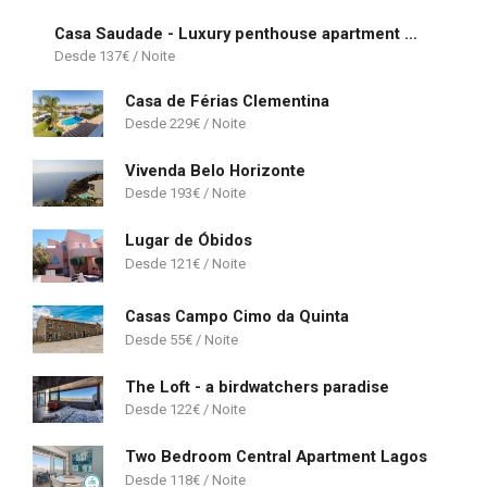
Casa Saudade - Luxury penthouse apartment with stunning views
137
€
Casa de Férias Clementina
229
€
Vivenda Belo Horizonte
193
€
Lugar de Óbidos
121
€
Casas Campo Cimo da Quinta
55
€
The Loft - a birdwatchers paradise
122
€
Two Bedroom Central Apartment Lagos
118
€