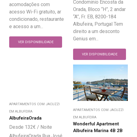
Condominio Encosta da
acomodações com
Orada, Bloco “H”, 2 andar
acesso Wi-Fi gratuito, ar
“A”, Fr. EB, 8200-184
condicionado, restaurante
Albufeira, Portugal Tem
e acesso a um...
direito a um desconto
Genius em...
VER DISPONIBILIDADE
VER DISPONIBILIDADE
APARTAMENTOS COM JACUZZI
APARTAMENTOS COM JACUZZI
EM ALBUFEIRA
AlbufeiraOrada
EM ALBUFEIRA
Wonderful Apartment
132
€
Albufeira Marina 4B 2B
AlbufeiraOrada Rua José