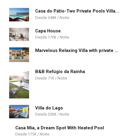
Casa do Pátio-Two Private Pools Villa- Rooftop & Panoramic Pool
348
€
Capa House
170
€
Marvelous Relaxing Villa with private pool
B&B Refúgio da Rainha
71
€
Villa do Lago
200
€
Casa Mia, a Dream Spot With Heated Pool
175
€