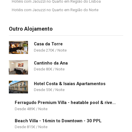
Hotéis com Jacuzzi no Quarto em Região do Lisboa
Hotéis com Jacuzzi no Quarto em Região do Norte
Outro Alojamento
Casa da Torre
270
€
Cantinho da Ana
80
€
Hotel Costa & Isaias Apartamentos
55
€
Ferragudo Premium Villa - heatable pool & river views
489
€
Beach Villa - 16min to Downtown - 30 PPL
815
€