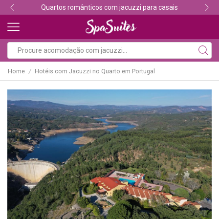
Descubra os melhores alojamentos com jacuzzi
Home
Hotéis com Jacuzzi no Quarto em Portugal
/