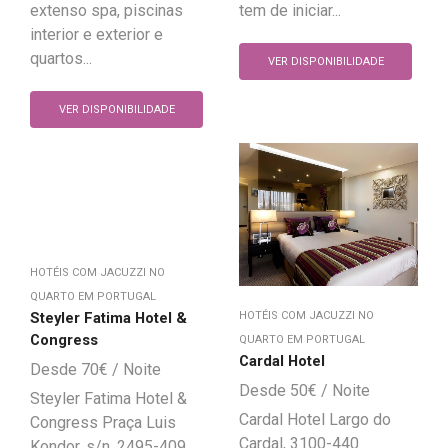
extenso spa, piscinas
tem de iniciar...
interior e exterior e
quartos...
VER DISPONIBILIDADE
VER DISPONIBILIDADE
HOTÉIS COM JACUZZI NO
QUARTO EM PORTUGAL
Steyler Fatima Hotel &
HOTÉIS COM JACUZZI NO
Congress
QUARTO EM PORTUGAL
Cardal Hotel
70
€
50
€
Steyler Fatima Hotel &
Cardal Hotel Largo do
Congress Praça Luis
Cardal, 3100-440
Kondor, s/n, 2495-409