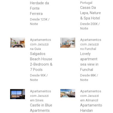
Herdade da
Portugal
Casas Da
Fonte
Lapa, Nature
Ferreira
& Spa Hotel
125
€
200
€
Apartamentos
Apartamentos
com Jacuzzi
com Jacuzzi
na Guia
no Funchal
Salgados
Lovely
Beach House
apartment
2-Bedroom &
sea view in
7 Pools
Funchal
90
€
88
€
Apartamentos
Apartamentos
com Jacuzzi
com Jacuzzi
em Sines
em Almancil
Castle in Blue
Apartamento
Apartments
Handan