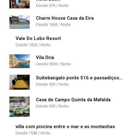
47
€
Charm House Casa da Eira
160
€
Vale Do Lobo Resort
102
€
Vila Dria
500
€
Suitebangalo ponte 516 e passadiços do paiva
42
€
Casa de Campo Quinta da Mafalda
55
€
villa com piscina entre o mar e as montanhas
154
€