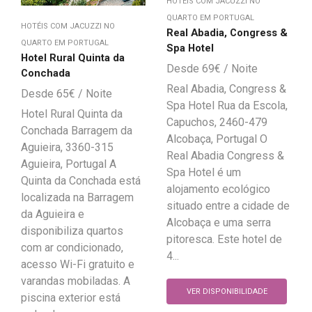
HOTÉIS COM JACUZZI NO
QUARTO EM PORTUGAL
HOTÉIS COM JACUZZI NO
Real Abadia, Congress &
QUARTO EM PORTUGAL
Spa Hotel
Hotel Rural Quinta da
69
€
Conchada
Real Abadia, Congress &
65
€
Spa Hotel Rua da Escola,
Hotel Rural Quinta da
Capuchos, 2460-479
Conchada Barragem da
Alcobaça, Portugal O
Aguieira, 3360-315
Real Abadia Congress &
Aguieira, Portugal A
Spa Hotel é um
Quinta da Conchada está
alojamento ecológico
localizada na Barragem
situado entre a cidade de
da Aguieira e
Alcobaça e uma serra
disponibiliza quartos
pitoresca. Este hotel de
com ar condicionado,
4...
acesso Wi-Fi gratuito e
varandas mobiladas. A
VER DISPONIBILIDADE
piscina exterior está