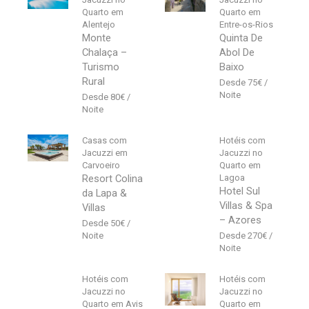
Quarto em
Quarto em
Alentejo
Entre-os-Rios
Monte
Quinta De
Chalaça –
Abol De
Turismo
Baixo
Rural
75
€
80
€
Casas com
Hotéis com
Jacuzzi em
Jacuzzi no
Carvoeiro
Quarto em
Resort Colina
Lagoa
Hotel Sul
da Lapa &
Villas & Spa
Villas
– Azores
50
€
270
€
Hotéis com
Hotéis com
Jacuzzi no
Jacuzzi no
Quarto em Avis
Quarto em