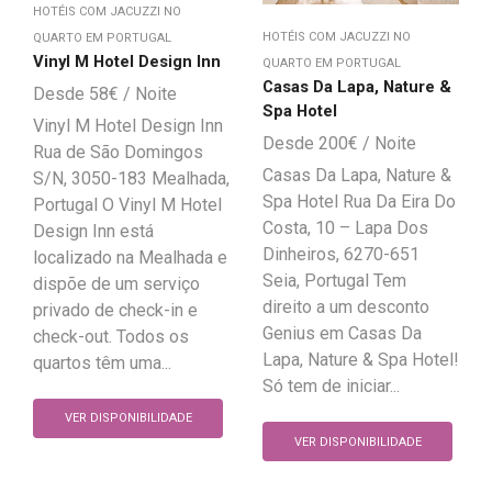
HOTÉIS COM JACUZZI NO
HOTÉIS COM JACUZZI NO
QUARTO EM PORTUGAL
Vinyl M Hotel Design Inn
QUARTO EM PORTUGAL
Casas Da Lapa, Nature &
58
€
Spa Hotel
Vinyl M Hotel Design Inn
200
€
Rua de São Domingos
Casas Da Lapa, Nature &
S/N, 3050-183 Mealhada,
Spa Hotel Rua Da Eira Do
Portugal O Vinyl M Hotel
Costa, 10 – Lapa Dos
Design Inn está
Dinheiros, 6270-651
localizado na Mealhada e
Seia, Portugal Tem
dispõe de um serviço
direito a um desconto
privado de check-in e
Genius em Casas Da
check-out. Todos os
Lapa, Nature & Spa Hotel!
quartos têm uma...
Só tem de iniciar...
VER DISPONIBILIDADE
VER DISPONIBILIDADE