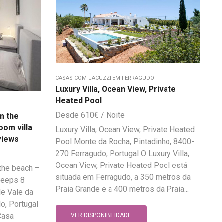
CASAS COM JACUZZI EM FERRAGUDO
Luxury Villa, Ocean View, Private
Heated Pool
610
€
m the
oom villa
Luxury Villa, Ocean View, Private Heated
views
Pool Monte da Rocha, Pintadinho, 8400-
270 Ferragudo, Portugal O Luxury Villa,
Ocean View, Private Heated Pool está
the beach –
situada em Ferragudo, a 350 metros da
leeps 8
Praia Grande e a 400 metros da Praia...
e Vale da
o, Portugal
Casa
VER DISPONIBILIDADE