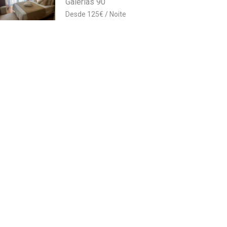
Galerias 90
125
€