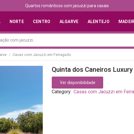
Quartos românticos com jacuzzi para casais
A
NORTE
CENTRO
ALGARVE
ALENTEJO
MADEI
arve
Casas com Jacuzzi em Ferragudo
/
Quinta dos Caneiros Luxury 
Ver disponibilidade
Category:
Casas com Jacuzzi em Ferr