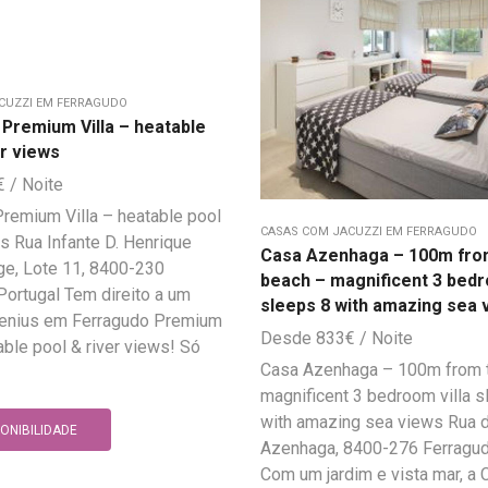
CUZZI EM FERRAGUDO
Premium Villa – heatable
er views
€
remium Villa – heatable pool
CASAS COM JACUZZI EM FERRAGUDO
ws Rua Infante D. Henrique
Casa Azenhaga – 100m fro
lage, Lote 11, 8400-230
beach – magnificent 3 bedr
Portugal Tem direito a um
sleeps 8 with amazing sea 
enius em Ferragudo Premium
833
€
able pool & river views! Só
Casa Azenhaga – 100m from 
magnificent 3 bedroom villa s
with amazing sea views Rua d
PONIBILIDADE
Azenhaga, 8400-276 Ferragud
Com um jardim e vista mar, a 