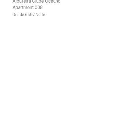
Albufeira Clube Oceano
Apartment 008
65
€