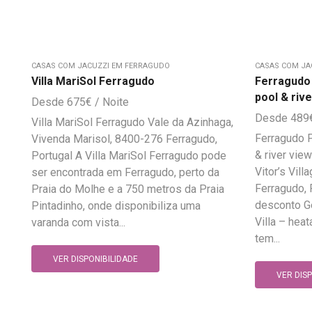
CASAS COM JACUZZI EM FERRAGUDO
CASAS COM JA
Villa MariSol Ferragudo
Ferragudo 
pool & riv
675
€
489
Villa MariSol Ferragudo Vale da Azinhaga,
Ferragudo P
Vivenda Marisol, 8400-276 Ferragudo,
& river vie
Portugal A Villa MariSol Ferragudo pode
Vitor’s Vil
ser encontrada em Ferragudo, perto da
Ferragudo, 
Praia do Molhe e a 750 metros da Praia
desconto G
Pintadinho, onde disponibiliza uma
Villa – heat
varanda com vista...
tem...
VER DISPONIBILIDADE
VER DIS