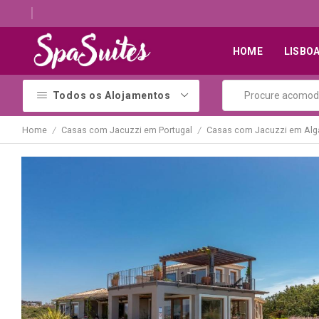
Descubra os melhores alojamentos com jacuzzi
HOME
LISBO
Todos os Alojamentos
Home
Casas com Jacuzzi em Portugal
Casas com Jacuzzi em Alg
/
/