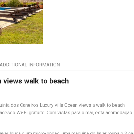
ADDITIONAL INFORMATION
n views walk to beach
uinta dos Caneiros Luxury villa Ocean views a walk to beach
acesso Wi-Fi gratuito. Com vistas para o mar, esta acomodação
lavar louça e um micro-ondas, uma máquina de lavar roupa e 3 c