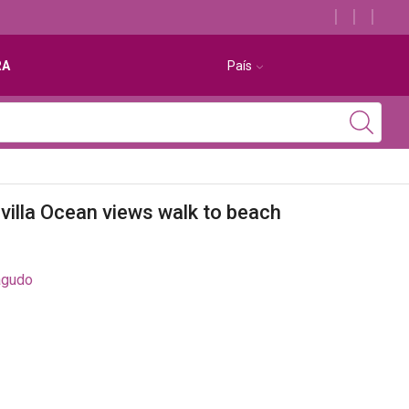
Descubra os melhores alojamentos com jacuzzi
RA
País
villa Ocean views walk to beach
agudo