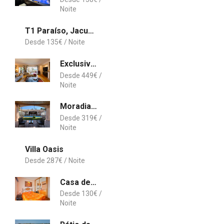
T1 Paraíso, Jacuzzi e Barbecue !
135
€
Exclusive Luxury4you – Beachfront Boutique Penthouse Apt!
449
€
Moradia Pinhal da Telha
319
€
Villa Oasis
287
€
Casa de Campo Duas Aguas Arribes
130
€