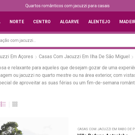
Quartos românticos com jacuzzi para casais
A
NORTE
CENTRO
ALGARVE
ALENTEJO
MADEI
uzzi Em Açores
Casas Com Jacuzzi Em Ilha De São Miguel
a e relaxante para aqueles que desejam gozar de uma experiên
em ou jacuzzi no quarto mestre ou na área exterior, com vista
cial de aproveitar as suas férias ou um fim-de-semana românt
CASAS COM JACUZZI EM RABO DE P