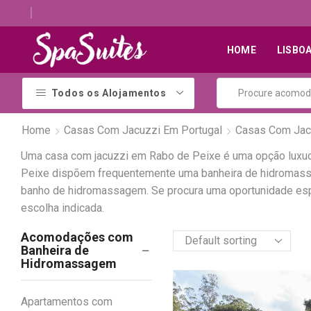
Descubra os melhores alojamentos com jacuzzi
HOME
LISBO
Todos os Alojamentos
Home
Casas Com Jacuzzi Em Portugal
Casas Com Jac
Uma casa com jacuzzi em Rabo de Peixe é uma opção luxuos
Peixe dispõem frequentemente uma banheira de hidromassag
banho de hidromassagem. Se procura uma oportunidade espe
escolha indicada.
Acomodações com
Banheira de
Hidromassagem
Apartamentos com