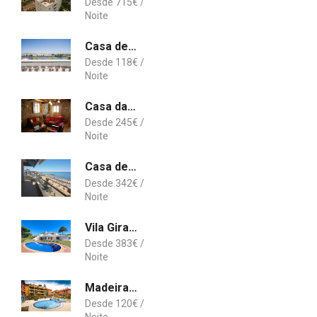
715
€
Casa de Férias Marés
118
€
Casa da Moreia
245
€
Casa de Férias Ocean Blue
342
€
Vila Girasol, 171 - Clever Details
383
€
Madeira Luxury Villas Living Funchal
120
€