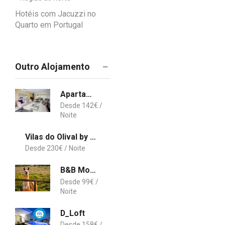
Hotéis com Jacuzzi no
Quarto em Portugal
Outro Alojamento
Apartamento Caires
142
€
Vilas do Olival by BnbHost
230
€
B&B Monte Santa Catarina
99
€
D_Loft
158
€