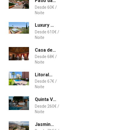
Pátio da Figueira
60
€
Luxury Villa, Ocean View, Private Heated Pool
610
€
Casa de Campo Solar dos Correia Alves
68
€
Litoralmar beachfront apartment
67
€
Quinta Vigia, a charming villa at Ria Formosa, Algarve
260
€
Jasmineiro III by An Island Apart