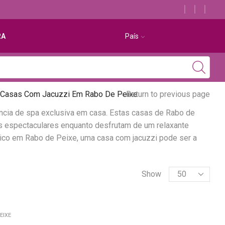
Descubra os melhores alojamentos com jacuzzi
RA
País
Casas Com Jacuzzi Em Rabo De Peixe
Return to previous page
cia de spa exclusiva em casa. Estas casas de Rabo de
s espectaculares enquanto desfrutam de um relaxante
ico em Rabo de Peixe, uma casa com jacuzzi pode ser a
Show
EIXE