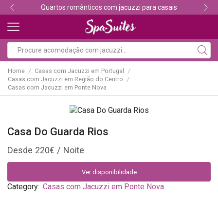
Quartos românticos com jacuzzi para casais
Home
Casas com Jacuzzi em Portugal
/
/
Casas com Jacuzzi em Região do Centro
/
Casas com Jacuzzi em Ponte Nova
Casa Do Guarda Rios
220
€
Ver disponibilidade
Category:
Casas com Jacuzzi em Ponte Nova