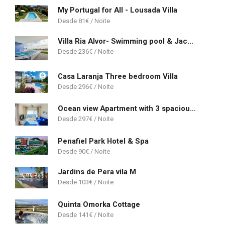
My Portugal for All - Lousada Villa
81
€
Villa Ria Alvor- Swimming pool & Jacuzzi
236
€
Casa Laranja Three bedroom Villa
296
€
Ocean view Apartment with 3 spacious Terraces, 2 Swimming pools & Tennis court
297
€
Penafiel Park Hotel & Spa
90
€
Jardins de Pera vila M
103
€
Quinta Omorka Cottage
141
€