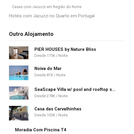
Casas com Jacuzzi em Região do Norte
Hotéis com Jacuzzi no Quarto em Portugal
Outro Alojamento
PIER HOUSES by Nature Bliss
175
€
Noiva do Mar
81
€
SeaScape Villa w/ pool and rooftop seaview jacuzzi in Manta Rota
278
€
Casa das Carvalhinhas
105
€
Moradia Com Piscina T4