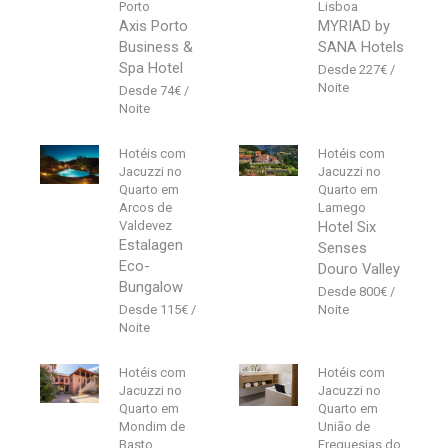
Porto
Lisboa
Axis Porto
MYRIAD by
Business &
SANA Hotels
Spa Hotel
227
€
74
€
Hotéis com
Hotéis com
Jacuzzi no
Jacuzzi no
Quarto em
Quarto em
Arcos de
Lamego
Valdevez
Hotel Six
Estalagen
Senses
Eco-
Douro Valley
Bungalow
800
€
115
€
Hotéis com
Hotéis com
Jacuzzi no
Jacuzzi no
Quarto em
Quarto em
Mondim de
União de
Basto
Freguesias do