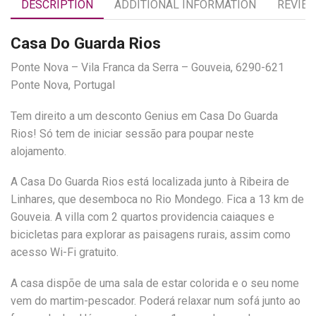
DESCRIPTION
ADDITIONAL INFORMATION
REVIEW
Casa Do Guarda Rios
Ponte Nova – Vila Franca da Serra – Gouveia, 6290-621
Ponte Nova, Portugal
Tem direito a um desconto Genius em Casa Do Guarda
Rios! Só tem de iniciar sessão para poupar neste
alojamento.
A Casa Do Guarda Rios está localizada junto à Ribeira de
Linhares, que desemboca no Rio Mondego. Fica a 13 km de
Gouveia. A villa com 2 quartos providencia caiaques e
bicicletas para explorar as paisagens rurais, assim como
acesso Wi-Fi gratuito.
A casa dispõe de uma sala de estar colorida e o seu nome
vem do martim-pescador. Poderá relaxar num sofá junto ao