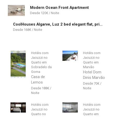
Modern Ocean Front Apartment
120
€
CoolHouses Algarve, Luz 2 bed elegant flat, private pool & garden, SPA facilities, Mar da Luz 19
168
€
Hotéis com
Hotéis com
Jacuzzi no
Jacuzzi no
Quarto em
Quarto em
Sobradelo da
Marvão
Goma
Hotel Dom
Casa de
Dinis Marvão
Lemos
70
€
188
€
Hotéis com
Hotéis com
Jacuzzi no
Jacuzzi no
Quarto no
Quarto em