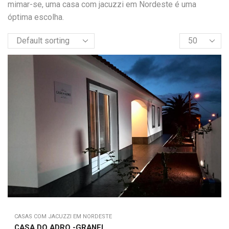
mimar-se, uma casa com jacuzzi em Nordeste é uma
óptima escolha.
CASAS COM JACUZZI EM NORDESTE
CASA DO ADRO -GRANEL