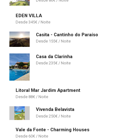
86
€
EDEN VILLA
345
€
Casita - Cantinho do Paraíso
155
€
Casa da Clarinha
235
€
Litoral Mar Jardim Apartment
88
€
Vivenda Belavista
250
€
Vale da Fonte - Charming Houses
60
€