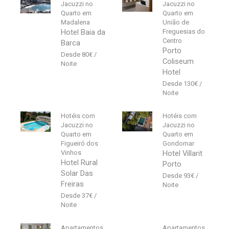
Jacuzzi no
Jacuzzi no
Quarto em
Quarto em
Madalena
União de
Hotel Baia da
Freguesias do
Centro
Barca
Porto
80
€
Coliseum
Hotel
130
€
Hotéis com
Hotéis com
Jacuzzi no
Jacuzzi no
Quarto em
Quarto em
Figueiró dos
Gondomar
Vinhos
Hotel Villarit
Hotel Rural
Porto
Solar Das
93
€
Freiras
37
€
Apartamentos
Apartamentos