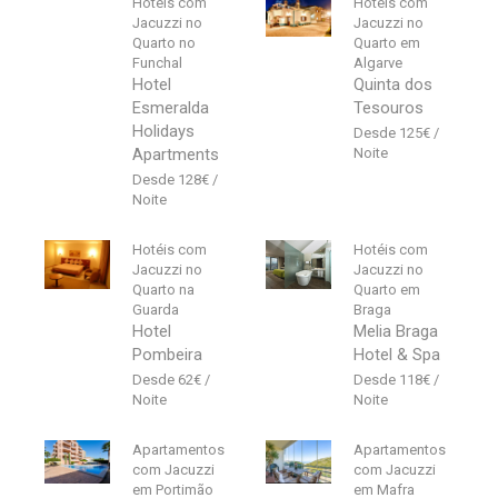
Hotéis com
Hotéis com
Jacuzzi no
Jacuzzi no
Quarto no
Quarto em
Funchal
Algarve
Hotel
Quinta dos
Esmeralda
Tesouros
Holidays
125
€
Apartments
128
€
Hotéis com
Hotéis com
Jacuzzi no
Jacuzzi no
Quarto na
Quarto em
Guarda
Braga
Hotel
Melia Braga
Pombeira
Hotel & Spa
62
€
118
€
Apartamentos
Apartamentos
com Jacuzzi
com Jacuzzi
em Portimão
em Mafra