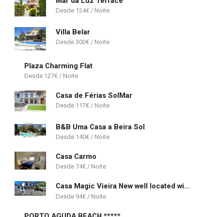
Mar da Luz Terrace
124
€
Villa Belar
300
€
Plaza Charming Flat
127
€
Casa de Férias SolMar
117
€
B&B Uma Casa a Beira Sol
140
€
Casa Carmo
74
€
Casa Magic Vieira New well located with services
94
€
PORTO AGUDA BEACH *****