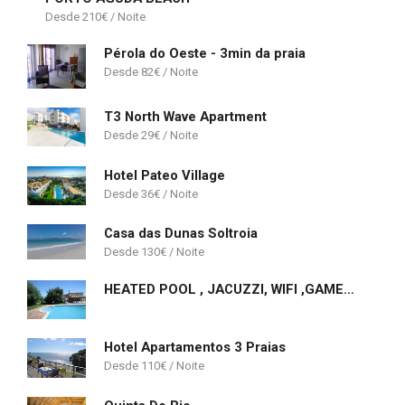
210
€
Pérola do Oeste - 3min da praia
82
€
T3 North Wave Apartment
29
€
Hotel Pateo Village
36
€
Casa das Dunas Soltroia
130
€
HEATED POOL , JACUZZI, WIFI ,GAMES ROOMS,9 BEDROOMS
Hotel Apartamentos 3 Praias
110
€