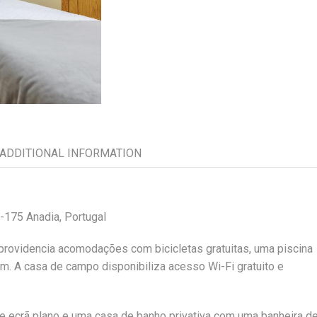
ADDITIONAL INFORMATION
0-175 Anadia, Portugal
, providencia acomodações com bicicletas gratuitas, uma piscina
dim. A casa de campo disponibiliza acesso Wi-Fi gratuito e
de ecrã plano e uma casa de banho privativa com uma banheira d