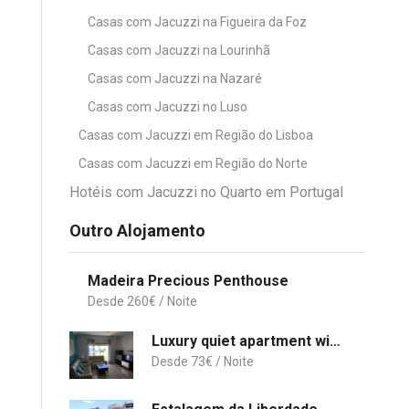
Casas com Jacuzzi na Figueira da Foz
Casas com Jacuzzi na Lourinhã
Casas com Jacuzzi na Nazaré
Casas com Jacuzzi no Luso
Casas com Jacuzzi em Região do Lisboa
Casas com Jacuzzi em Região do Norte
Hotéis com Jacuzzi no Quarto em Portugal
Outro Alojamento
Madeira Precious Penthouse
260
€
Luxury quiet apartment with private pool near the beach and mountains in Algarve
73
€