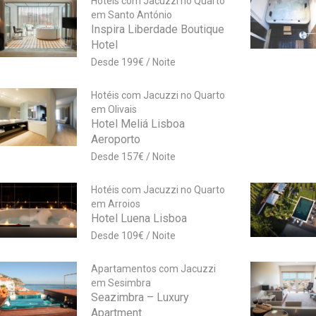
Hotéis com Jacuzzi no Quarto
em Santo António
Inspira Liberdade Boutique
Hotel
199
€
Hotéis com Jacuzzi no Quarto
em Olivais
Hotel Meliá Lisboa
Aeroporto
157
€
Hotéis com Jacuzzi no Quarto
em Arroios
Hotel Luena Lisboa
109
€
Apartamentos com Jacuzzi
em Sesimbra
Seazimbra – Luxury
Apartment