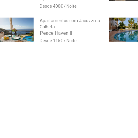
400
€
Apartamentos com Jacuzzi na
Calheta
Peace Haven ll
115
€