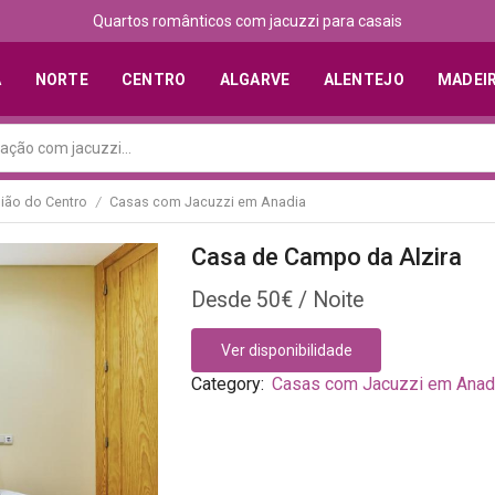
Quartos românticos com jacuzzi para casais
A
NORTE
CENTRO
ALGARVE
ALENTEJO
MADEI
ião do Centro
Casas com Jacuzzi em Anadia
/
Casa de Campo da Alzira
50
€
Ver disponibilidade
Category:
Casas com Jacuzzi em Anad