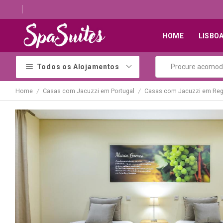
Descubra os melhores alojamentos com jacuzzi
HOME
LISBO
Todos os Alojamentos
Home
Casas com Jacuzzi em Portugal
Casas com Jacuzzi em Reg
/
/