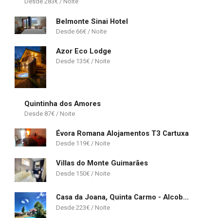
283
€
Belmonte Sinai Hotel
66
€
Azor Eco Lodge
135
€
Quintinha dos Amores
87
€
Évora Romana Alojamentos T3 Cartuxa
119
€
Villas do Monte Guimarães
150
€
Casa da Joana, Quinta Carmo - Alcobaça/Nazaré
223
€