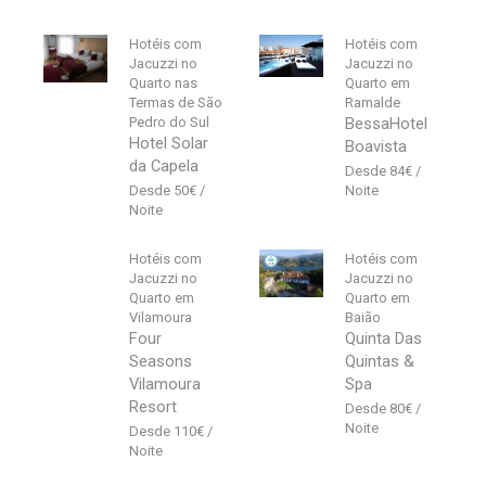
Hotéis com
Hotéis com
Jacuzzi no
Jacuzzi no
Quarto nas
Quarto em
Termas de São
Ramalde
Pedro do Sul
BessaHotel
Hotel Solar
Boavista
da Capela
84
€
50
€
Hotéis com
Hotéis com
Jacuzzi no
Jacuzzi no
Quarto em
Quarto em
Vilamoura
Baião
Four
Quinta Das
Seasons
Quintas &
Vilamoura
Spa
Resort
80
€
110
€