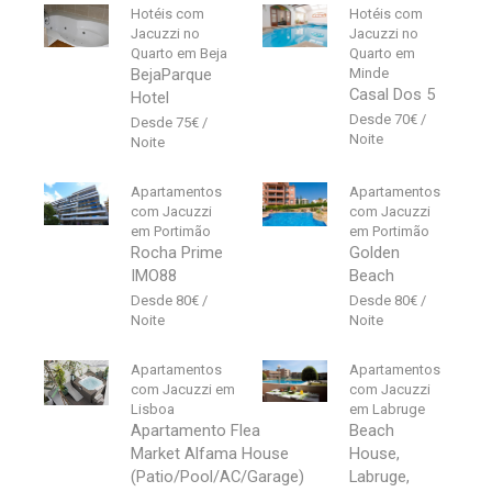
Hotéis com
Hotéis com
Jacuzzi no
Jacuzzi no
Quarto em Beja
Quarto em
BejaParque
Minde
Casal Dos 5
Hotel
70
€
75
€
Apartamentos
Apartamentos
com Jacuzzi
com Jacuzzi
em Portimão
em Portimão
Rocha Prime
Golden
IMO88
Beach
80
€
80
€
Apartamentos
Apartamentos
com Jacuzzi em
com Jacuzzi
Lisboa
em Labruge
Apartamento Flea
Beach
Market Alfama House
House,
(Patio/Pool/AC/Garage)
Labruge,