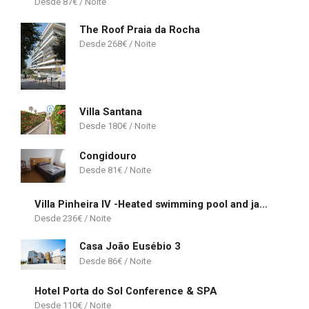
87
€
The Roof Praia da Rocha
268
€
Villa Santana
180
€
Congidouro
81
€
Villa Pinheira IV -Heated swimming pool and jacuzzi
236
€
Casa João Eusébio 3
86
€
Hotel Porta do Sol Conference & SPA
110
€