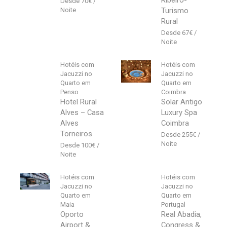
Ribeiro-
70
€
Turismo
Rural
67
€
Hotéis com
Hotéis com
Jacuzzi no
Jacuzzi no
Quarto em
Quarto em
Penso
Coimbra
Hotel Rural
Solar Antigo
Alves – Casa
Luxury Spa
Alves
Coimbra
Torneiros
255
€
100
€
Hotéis com
Hotéis com
Jacuzzi no
Jacuzzi no
Quarto em
Quarto em
Maia
Portugal
Oporto
Real Abadia,
Airport &
Congress &