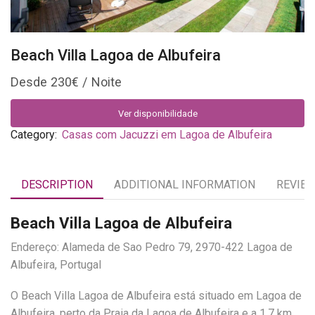
Beach Villa Lagoa de Albufeira
230
€
Ver disponibilidade
Category:
Casas com Jacuzzi em Lagoa de Albufeira
DESCRIPTION
ADDITIONAL INFORMATION
REVIEW
Beach Villa Lagoa de Albufeira
Endereço: Alameda de Sao Pedro 79, 2970-422 Lagoa de
Albufeira, Portugal
O Beach Villa Lagoa de Albufeira está situado em Lagoa de
Albufeira, perto da Praia da Lagoa de Albufeira e a 1,7 km