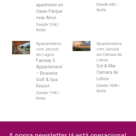
apartment on
44
€
Oasis Parque
near Alvor
124
€
Apartamentos
Apartamentos
com Jacuzzi
com Jacuzzi
em Lagos
em Câmara de
Fairway 3
Lobos
Sol & Mar
Appartement
Camara de
– Boavista
Lobos
Golf & Spa
Resort
169
€
119
€
A nossa newsletter já está operacional,