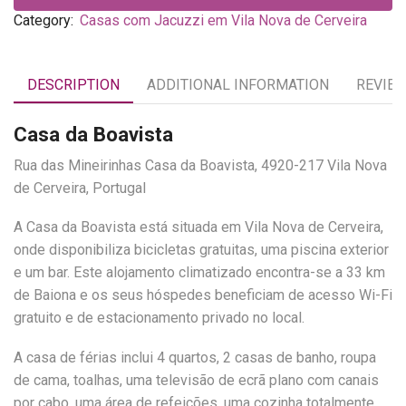
Category:
Casas com Jacuzzi em Vila Nova de Cerveira
DESCRIPTION
ADDITIONAL INFORMATION
REVIEW
Casa da Boavista
Rua das Mineirinhas Casa da Boavista, 4920-217 Vila Nova
de Cerveira, Portugal
A Casa da Boavista está situada em Vila Nova de Cerveira,
onde disponibiliza bicicletas gratuitas, uma piscina exterior
e um bar. Este alojamento climatizado encontra-se a 33 km
de Baiona e os seus hóspedes beneficiam de acesso Wi-Fi
gratuito e de estacionamento privado no local.
A casa de férias inclui 4 quartos, 2 casas de banho, roupa
de cama, toalhas, uma televisão de ecrã plano com canais
por cabo, uma área de refeições, uma cozinha totalmente