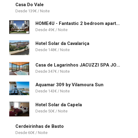
Casa Do Vale
139
€
HOME4U - Fantastic 2 bedroom apartment, with pool
49
€
Hotel Solar da Cavalariça
148
€
Casa de Lagarinhos JACUZZI SPA JOGOS GYM - SERRA DA ESTRELA - SEIA - GOUVEIA
347
€
Aquamar 309 by Vilamoura Sun
143
€
Hotel Solar da Capela
50
€
Cerdeirinhas de Basto
60
€