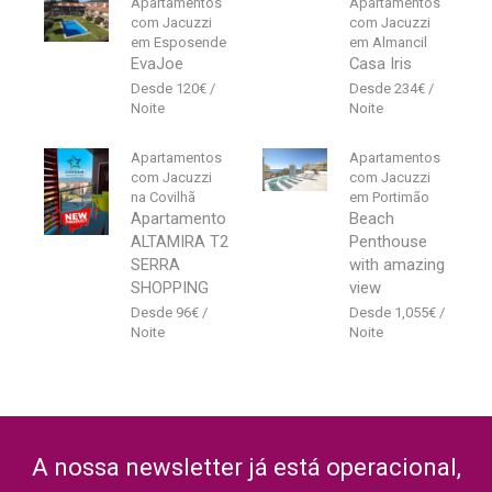
Apartamentos
Apartamentos
com Jacuzzi
com Jacuzzi
em Esposende
em Almancil
EvaJoe
Casa Iris
120
€
234
€
Apartamentos
Apartamentos
com Jacuzzi
com Jacuzzi
na Covilhã
em Portimão
Apartamento
Beach
ALTAMIRA T2
Penthouse
SERRA
with amazing
SHOPPING
view
96
€
1,055
€
A nossa newsletter já está operacional,