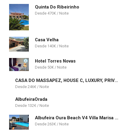
Quinta Do Ribeirinho
470
€
Casa Velha
140
€
Hotel Torres Novas
50
€
CASA DO MASSAPEZ, HOUSE C, LUXURY, PRIVATE POOL
246
€
AlbufeiraOrada
132
€
Albufeira Oura Beach V4 Villa Marisa with private Pool
263
€