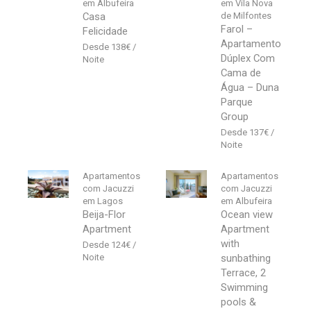
em Albufeira
em Vila Nova
Casa
de Milfontes
Farol –
Felicidade
Apartamento
138
€
Dúplex Com
Cama de
Água – Duna
Parque
Group
137
€
Apartamentos
Apartamentos
com Jacuzzi
com Jacuzzi
em Lagos
em Albufeira
Beija-Flor
Ocean view
Apartment
Apartment
with
124
€
sunbathing
Terrace, 2
Swimming
pools &