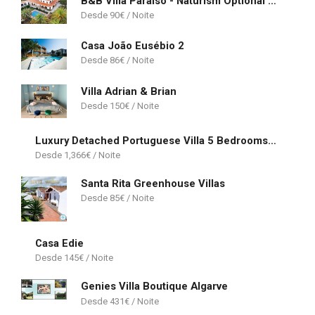
B&B Villa Paraiso - Naturism Optional Adults Only
90
€
Casa João Eusébio 2
86
€
Villa Adrian & Brian
150
€
Luxury Detached Portuguese Villa 5 Bedrooms Villa Waterfall Only 5 Minutes From The Marina Vilamoura
1,366
€
Santa Rita Greenhouse Villas
85
€
Casa Edie
145
€
Genies Villa Boutique Algarve
431
€