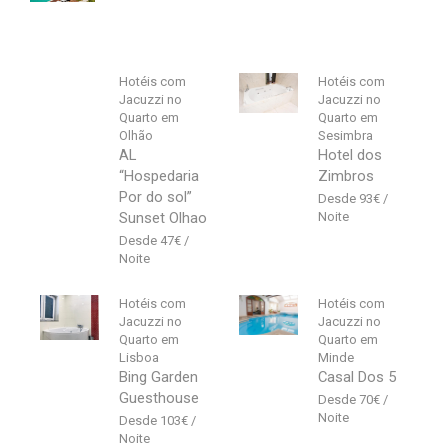
Hotéis com
Hotéis com
Jacuzzi no
Jacuzzi no
Quarto em
Quarto em
Olhão
Sesimbra
AL
Hotel dos
“Hospedaria
Zimbros
Por do sol”
93
€
Sunset Olhao
47
€
Hotéis com
Hotéis com
Jacuzzi no
Jacuzzi no
Quarto em
Quarto em
Lisboa
Minde
Bing Garden
Casal Dos 5
Guesthouse
70
€
103
€