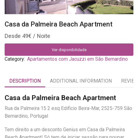
Casa da Palmeira Beach Apartment
49
€
Ver disponibilidade
Category:
Apartamentos com Jacuzzi em São Bernardino
DESCRIPTION
ADDITIONAL INFORMATION
REVIEW
Casa da Palmeira Beach Apartment
Rua da Palmeira 15 2 esq Edificio Beira-Mar, 2525-759 São
Bernardino, Portugal
Tem direito a um desconto Genius em Casa da Palmeira
Beach Apartment! Só tem de iniciar sessão para poupar