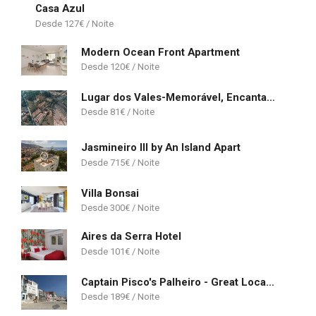
Casa Azul
127
€
Modern Ocean Front Apartment
120
€
Lugar dos Vales-Memorável, Encantador e Autêntico!
81
€
Jasmineiro III by An Island Apart
715
€
Villa Bonsai
300
€
Aires da Serra Hotel
101
€
Captain Pisco's Palheiro - Great Location
189
€