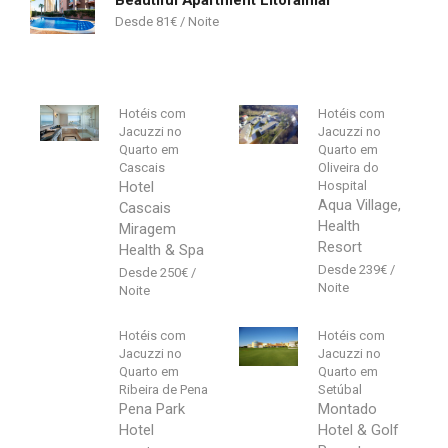
Beautiful Apartment Litoralmar
81
€
Hotéis com
Hotéis com
Jacuzzi no
Jacuzzi no
Quarto em
Quarto em
Cascais
Oliveira do
Hotel
Hospital
Aqua Village,
Cascais
Health
Miragem
Resort
Health & Spa
239
€
250
€
Hotéis com
Hotéis com
Jacuzzi no
Jacuzzi no
Quarto em
Quarto em
Ribeira de Pena
Setúbal
Pena Park
Montado
Hotel
Hotel & Golf