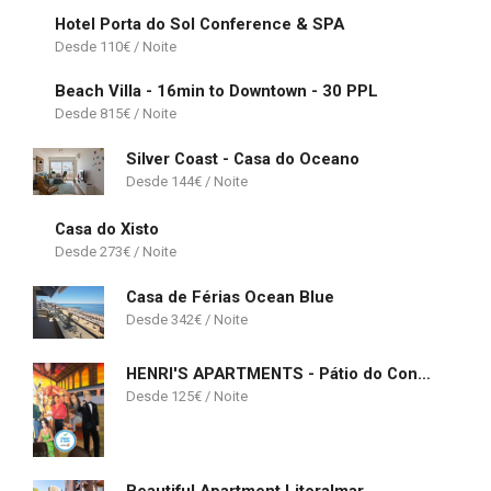
Hotel Porta do Sol Conference & SPA
110
€
Beach Villa - 16min to Downtown - 30 PPL
815
€
Silver Coast - Casa do Oceano
144
€
Casa do Xisto
273
€
Casa de Férias Ocean Blue
342
€
HENRI'S APARTMENTS - Pátio do Convento
125
€