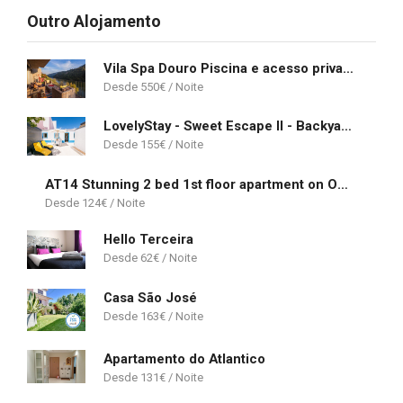
Outro Alojamento
Vila Spa Douro Piscina e acesso privado rio Douro
550
€
LovelyStay - Sweet Escape II - Backyard
155
€
AT14 Stunning 2 bed 1st floor apartment on Oasis Parque near Alvor
124
€
Hello Terceira
62
€
Casa São José
163
€
Apartamento do Atlantico
131
€