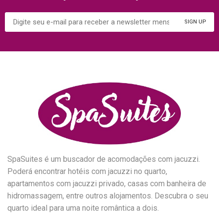
SpaSuites é um buscador de acomodações com jacuzzi.
Poderá encontrar hotéis com jacuzzi no quarto,
apartamentos com jacuzzi privado, casas com banheira de
hidromassagem, entre outros alojamentos. Descubra o seu
quarto ideal para uma noite romântica a dois.