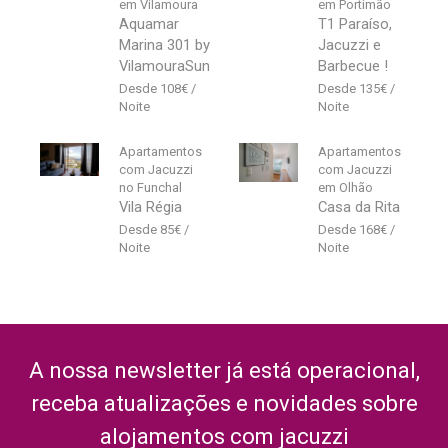
em Vilamoura
em Portimão
Aquamar
T1 Paraíso,
Marina 301 by
Jacuzzi e
VilamouraSun
Barbecue !
108
€
135
€
Apartamentos
Apartamentos
com Jacuzzi
com Jacuzzi
no Funchal
em Olhão
Vila Régia
Casa da Rita
85
€
168
€
A nossa newsletter já está operacional,
receba atualizações e novidades sobre
alojamentos com jacuzzi