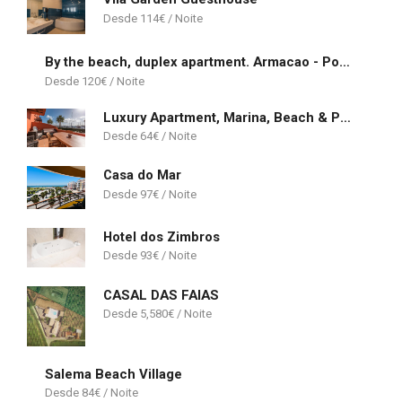
114
€
By the beach, duplex apartment. Armacao - Portugal
120
€
Luxury Apartment, Marina, Beach & Pool
64
€
Casa do Mar
97
€
Hotel dos Zimbros
93
€
CASAL DAS FAIAS
5,580
€
Salema Beach Village
84
€