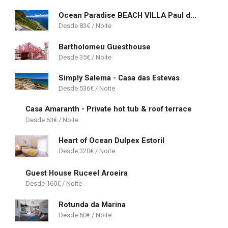
Ocean Paradise BEACH VILLA Paul do Mar
83
€
Bartholomeu Guesthouse
35
€
Simply Salema - Casa das Estevas
536
€
Casa Amaranth - Private hot tub & roof terrace
63
€
Heart of Ocean Dulpex Estoril
320
€
Guest House Ruceel Aroeira
160
€
Rotunda da Marina
60
€