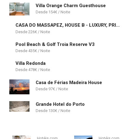
Villa Orange Charm Guesthouse
154
€
CASA DO MASSAPEZ, HOUSE B - LUXURY, PRIVATE POOL
226
€
Pool Beach & Golf Troia Reserve V3
435
€
Villa Redonda
478
€
Casa de Férias Madeira House
97
€
Grande Hotel do Porto
130
€
Hotéis com
Hotéis com