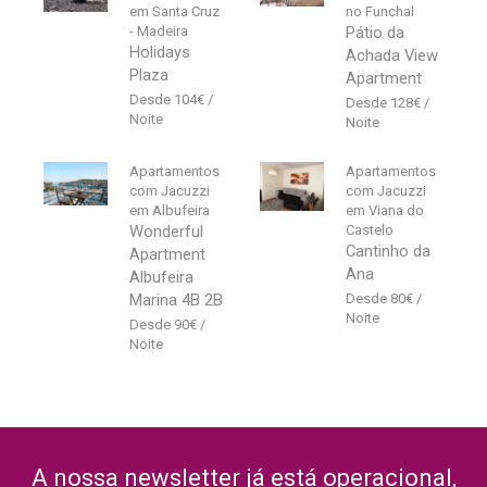
em Santa Cruz
no Funchal
- Madeira
Pátio da
Holidays
Achada View
Plaza
Apartment
104
€
128
€
Apartamentos
Apartamentos
com Jacuzzi
com Jacuzzi
em Albufeira
em Viana do
Wonderful
Castelo
Cantinho da
Apartment
Ana
Albufeira
Marina 4B 2B
80
€
90
€
A nossa newsletter já está operacional,