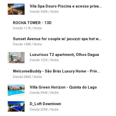
Vila Spa Douro Piscina e acesso privado rio Douro
550
€
ROCHA TOWER - 13D
117
€
Sunset Avenue for couple w/ jacuzzi spa hot water
149
€
Luxurious T2 apartment, Olhos Dagua
122
€
WelcomeBuddy - São Brás Luxury Home - Private Jacuzzi & Garden
283
€
Villa Green Horizon - Quinta do Lago
994
€
D_Loft Downtown
205
€