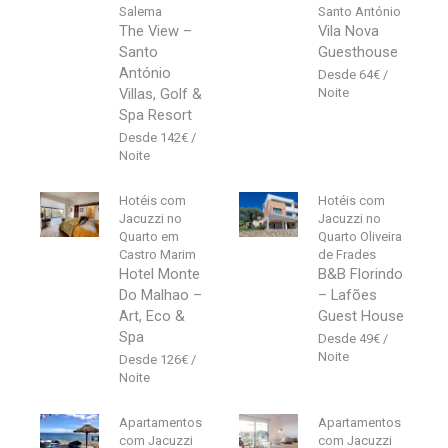
Salema
Santo António
The View –
Vila Nova
Santo
Guesthouse
António
64
€
Villas, Golf &
Spa Resort
142
€
Hotéis com
Hotéis com
Jacuzzi no
Jacuzzi no
Quarto em
Quarto Oliveira
Castro Marim
de Frades
Hotel Monte
B&B Florindo
Do Malhao –
– Lafões
Art, Eco &
Guest House
Spa
49
€
126
€
Apartamentos
Apartamentos
com Jacuzzi
com Jacuzzi