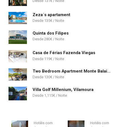
131
€
Zeza´s apartament
135
€
Quinta dos Filipes
280
€
Casa de Férias Fazenda Viegas
119
€
Two Bedroom Apartment Monte Balaia Albufeira
130
€
Villa Golf Millenium, Vilamoura
1,115
€
Hotéis com
Hotéis com