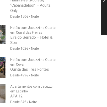
Naturistes (Nudiste)
“Cabanadelsol” – Adults
Only
150
€
Hotéis com Jacuzzi no Quarto
em Curral das Freiras
Eira do Serrado – Hotel &
Spa
102
€
Hotéis com Jacuzzi no Quarto
em Cova
Quinta das Tres Fontes
499
€
Apartamentos com Jacuzzi
em Espinho
APA 12
84
€