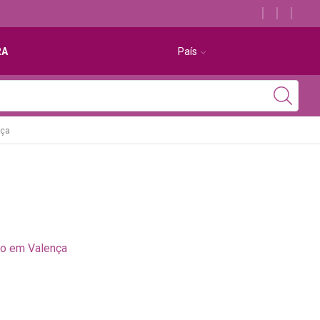
Descubra os melhores alojamentos com jacuzzi
RA
País
nça
to em Valença