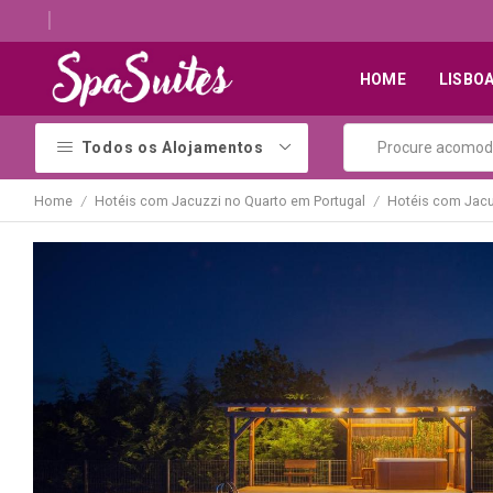
Descubra os melhores alojamentos com jacuzzi
HOME
LISBO
Todos os Alojamentos
Home
Hotéis com Jacuzzi no Quarto em Portugal
Hotéis com Jacu
/
/