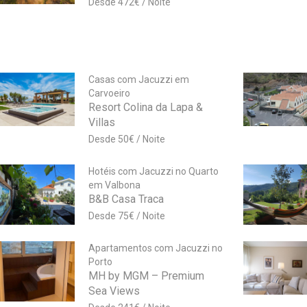
472
€
Casas com Jacuzzi em
Carvoeiro
Resort Colina da Lapa &
Villas
50
€
Hotéis com Jacuzzi no Quarto
em Valbona
B&B Casa Traca
75
€
Apartamentos com Jacuzzi no
Porto
MH by MGM – Premium
Sea Views