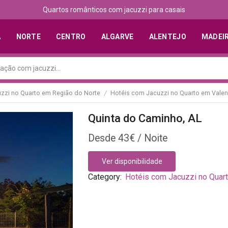
Quartos românticos com jacuzzi para casais
A
NORTE
CENTRO
ALGARVE
ALENTEJO
MADEI
zzi no Quarto em Região do Norte
Hotéis com Jacuzzi no Quarto em Vale
/
Quinta do Caminho, AL
43
€
Ver disponibilidade
Category:
Hotéis com Jacuzzi no Quar