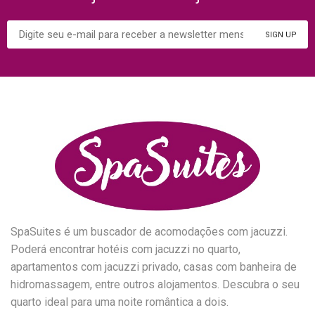
SpaSuites é um buscador de acomodações com jacuzzi.
Poderá encontrar hotéis com jacuzzi no quarto,
apartamentos com jacuzzi privado, casas com banheira de
hidromassagem, entre outros alojamentos. Descubra o seu
quarto ideal para uma noite romântica a dois.