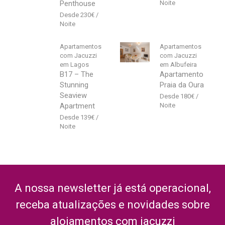
Penthouse
230
€
Apartamentos
Apartamentos
com Jacuzzi
com Jacuzzi
em Lagos
em Albufeira
B17 – The
Apartamento
Stunning
Praia da Oura
Seaview
180
€
Apartment
139
€
A nossa newsletter já está operacional,
receba atualizações e novidades sobre
alojamentos com jacuzzi