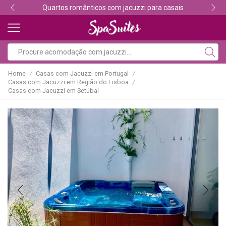
ara casais
Descubra os melhores alojamentos com
Home
Casas com Jacuzzi em Portugal
/
/
Casas com Jacuzzi em Região do Lisboa
/
Casas com Jacuzzi em Setúbal