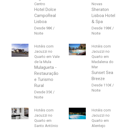
Centro
Novas
Hotel Dolce
Sheraton
CampoReal
Lisboa Hotel
Lisboa
& Spa
98
€
198
€
Hotéis com
Hotéis com
Jacuzzi no
Jacuzzi no
Quarto em Vale
Quarto em
de la Mula
Madalena do
Mulagueta -
Mar
Sunset Sea
Restauração
Breeze
e Turismo
Rural
110
€
35
€
Hotéis com
Hotéis com
Jacuzzi no
Jacuzzi no
Quarto em
Quarto em
Santo António
Alentejo