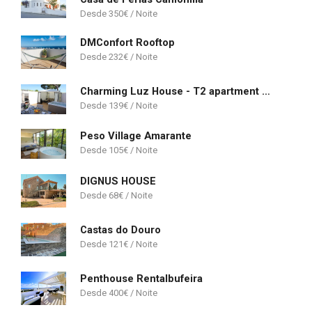
350
€
DMConfort Rooftop
232
€
Charming Luz House - T2 apartment with jacuzzi
139
€
Peso Village Amarante
105
€
DIGNUS HOUSE
68
€
Castas do Douro
121
€
Penthouse Rentalbufeira
400
€