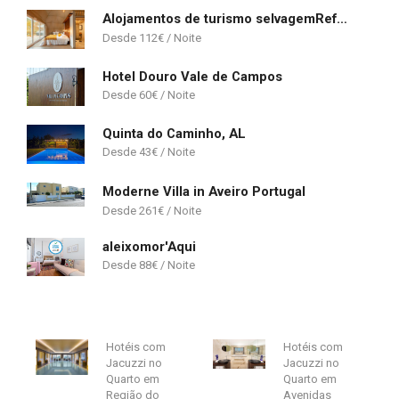
Alojamentos de turismo selvagemRefúgio das Poldras
112
€
Hotel Douro Vale de Campos
60
€
Quinta do Caminho, AL
43
€
Moderne Villa in Aveiro Portugal
261
€
aleixomor'Aqui
88
€
Hotéis com
Hotéis com
Jacuzzi no
Jacuzzi no
Quarto em
Quarto em
Região do
Avenidas