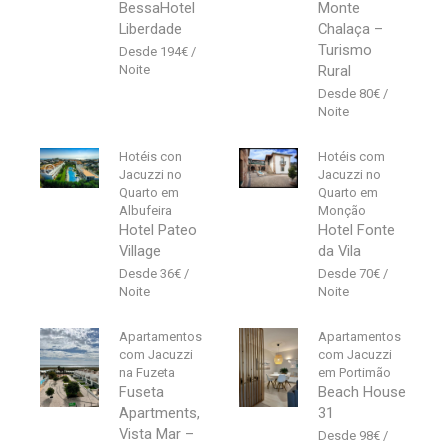
BessaHotel
Monte
Liberdade
Chalaça –
Turismo
194
€
Rural
80
€
Hotéis con
Hotéis com
Jacuzzi no
Jacuzzi no
Quarto em
Quarto em
Albufeira
Monção
Hotel Pateo
Hotel Fonte
Village
da Vila
36
€
70
€
Apartamentos
Apartamentos
com Jacuzzi
com Jacuzzi
na Fuzeta
em Portimão
Fuseta
Beach House
Apartments,
31
Vista Mar –
98
€