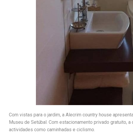
Com vistas para o jardim, a Alecrim country house apresen
Museu de Setúbal. Com estacionamento privado gratuito, a 
actividades como caminhadas e ciclismo.