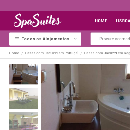
Quartos românticos com jacuzzi para casais
HOME
LISBO
Todos os Alojamentos
Home
Casas com Jacuzzi em Portugal
Casas com Jacuzzi em Reg
/
/