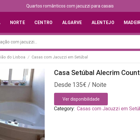
Descubra os melhores alojamentos com jacuzzi
A
NORTE
CENTRO
ALGARVE
ALENTEJO
MADEI
ião do Lisboa
Casas com Jacuzzi em Setúbal
/
Casa Setúbal Alecrim Coun
135
€
Ver disponibilidade
Category:
Casas com Jacuzzi em Setú