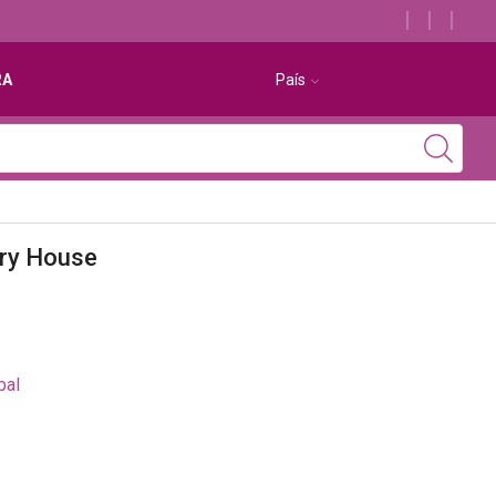
RA
País
try House
bal