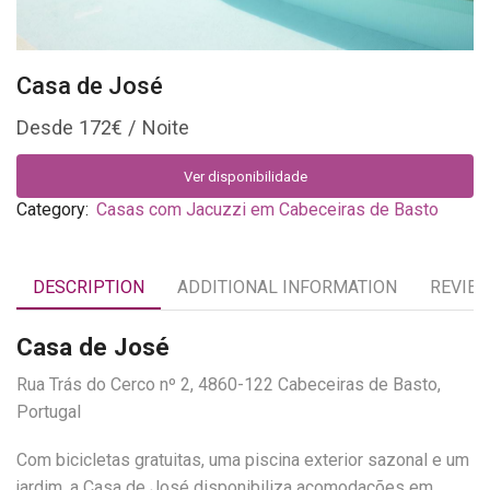
Casa de José
172
€
Ver disponibilidade
Category:
Casas com Jacuzzi em Cabeceiras de Basto
DESCRIPTION
ADDITIONAL INFORMATION
REVIEW
Casa de José
Rua Trás do Cerco nº 2, 4860-122 Cabeceiras de Basto,
Portugal
Com bicicletas gratuitas, uma piscina exterior sazonal e um
jardim, a Casa de José disponibiliza acomodações em