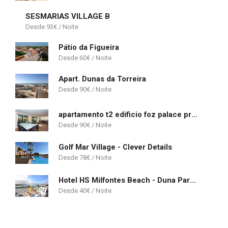
SESMARIAS VILLAGE B
93
€
Pátio da Figueira
60
€
Apart. Dunas da Torreira
90
€
apartamento t2 edificio foz palace praia da Rocha
90
€
Golf Mar Village - Clever Details
78
€
Hotel HS Milfontes Beach - Duna Parque Group
40
€