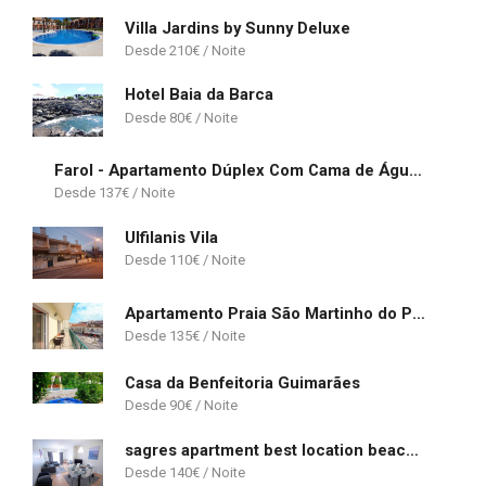
Villa Jardins by Sunny Deluxe
210
€
Hotel Baia da Barca
80
€
Farol - Apartamento Dúplex Com Cama de Água - Duna Parque Group
137
€
Ulfilanis Vila
110
€
Apartamento Praia São Martinho do Porto
135
€
Casa da Benfeitoria Guimarães
90
€
sagres apartment best location beach and town life
140
€