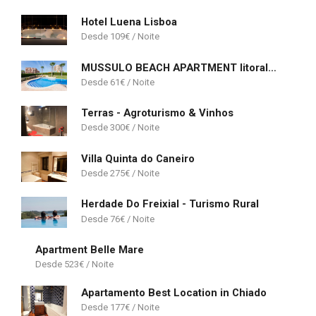
Hotel Luena Lisboa
109
€
MUSSULO BEACH APARTMENT litoralmar
61
€
Terras - Agroturismo & Vinhos
300
€
Villa Quinta do Caneiro
275
€
Herdade Do Freixial - Turismo Rural
76
€
Apartment Belle Mare
523
€
Apartamento Best Location in Chiado
177
€