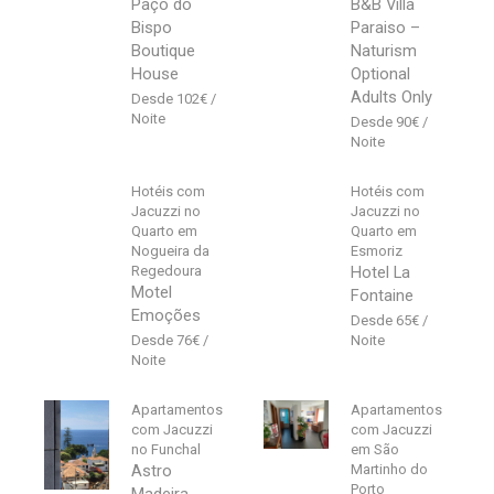
Paço do
B&B Villa
Bispo
Paraiso –
Boutique
Naturism
House
Optional
Adults Only
102
€
90
€
Hotéis com
Hotéis com
Jacuzzi no
Jacuzzi no
Quarto em
Quarto em
Nogueira da
Esmoriz
Regedoura
Hotel La
Motel
Fontaine
Emoções
65
€
76
€
Apartamentos
Apartamentos
com Jacuzzi
com Jacuzzi
no Funchal
em São
Astro
Martinho do
Porto