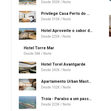
350
€
Privilege Casa Perto do Mar with Rooftop Jacuzzi
310
€
Hotel Aproveite o sabor do Alentejo
225
€
Hotel Torre Mar
58
€
Hotel Torel Avantgarde
243
€
Apartamento Urban Master Aveiro
102
€
Troia - Paraíso a um passo de Lisboa
223
€