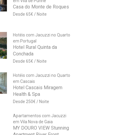
em Vila de Punhe
Casa do Monte de Roques
65
€
Hotéis com Jacuzzi no Quarto
em Portugal
Hotel Rural Quinta da
Conchada
65
€
Hotéis com Jacuzzi no Quarto
em Cascais
Hotel Cascais Miragem
Health & Spa
250
€
Apartamentos com Jacuzzi
em Vila Nova de Gaia
MY DOURO VIEW Stunning
Apartment River Front