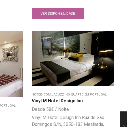
VER DISPONIBILIDADE
HOTÉIS COM JACUZZI NO QUARTO EM PORTUGAL
Vinyl M Hotel Design Inn
 PORTUGAL
58
€
Vinyl M Hotel Design Inn Rua de São
Domingos S/N, 3050-183 Mealhada,