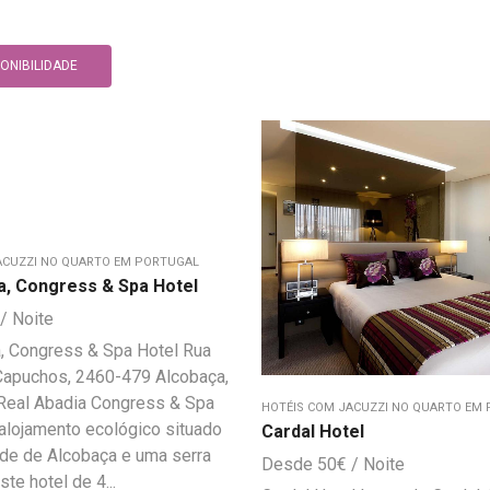
PONIBILIDADE
ACUZZI NO QUARTO EM PORTUGAL
a, Congress & Spa Hotel
, Congress & Spa Hotel Rua
 Capuchos, 2460-479 Alcobaça,
 Real Abadia Congress & Spa
HOTÉIS COM JACUZZI NO QUARTO EM
alojamento ecológico situado
Cardal Hotel
ade de Alcobaça e uma serra
50
€
ste hotel de 4...