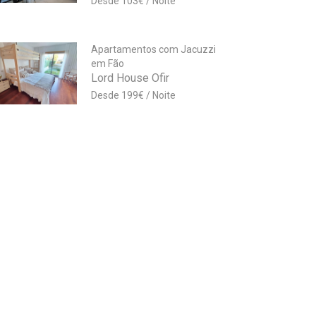
103
€
Apartamentos com Jacuzzi
em Fão
Lord House Ofir
199
€