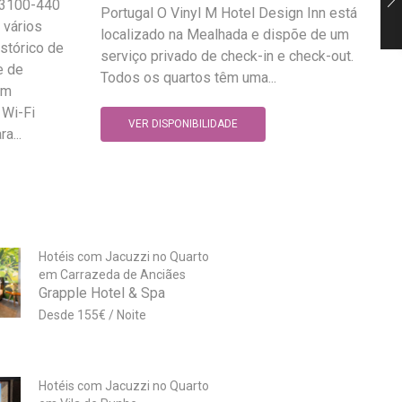
, 3100-440
Portugal O Vinyl M Hotel Design Inn está
 vários
localizado na Mealhada e dispõe de um
istórico de
serviço privado de check-in e check-out.
e de
Todos os quartos têm uma...
om
 Wi-Fi
VER DISPONIBILIDADE
a...
Hotéis com Jacuzzi no Quarto
em Carrazeda de Anciães
Grapple Hotel & Spa
155
€
Hotéis com Jacuzzi no Quarto