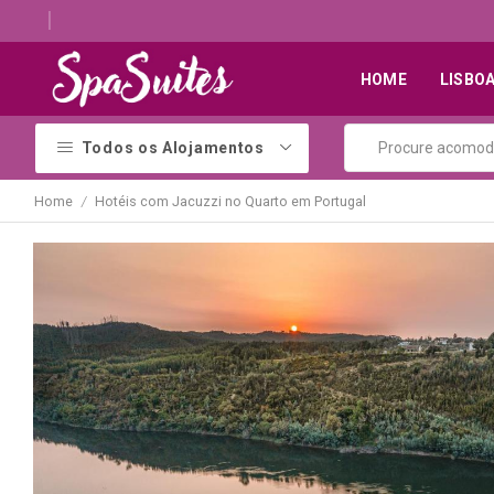
Descubra os melhores alojamentos com jacuzzi
HOME
LISBO
Todos os Alojamentos
Home
Hotéis com Jacuzzi no Quarto em Portugal
/