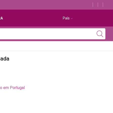
Descubra os melhores alojamentos com jacuzzi
RA
País
hada
to em Portugal