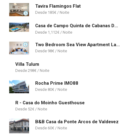
Tavira Flamingos Flat
185
€
Casa de Campo Quinta de Cabanas Douro Country House
1,112
€
Two Bedroom Sea View Apartment Lagos
98
€
Villa Tulum
298
€
Rocha Prime IMO88
80
€
R - Casa do Moinho Guesthouse
52
€
B&B Casa da Ponte Arcos de Valdevez
60
€