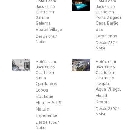
Hotéis com
Hotéis com
Jacuzzi no
Jacuzzi no
Quarto em
Quarto em
Salema
Ponta Delgada
Salema
Casa Barão
Beach Village
das
Laranjeiras
84
€
58
€
Hotéis com
Hotéis com
Jacuzzi no
Jacuzzi no
Quarto em
Quarto em
Sintra
Oliveira do
Quinta dos
Hospital
Aqua Village,
Lobos
Health
Boutique
Resort
Hotel – Art &
Nature
239
€
Experience
106
€