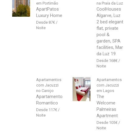
em Portimão
na Praia da Luz
ApartPatos
CoolHouses
Luxury Home
Algarve, Luz
2 bed elegant
87
€
flat, private
pool &
garden, SPA
facilities, Mar
da Luz 19
168
€
Apartamentos
Apartamentos
com Jacuzzi
com Jacuzzi
no Caniço
em Lagos
Apartamento
The
Romantico
Welcome
Palmeiras
117
€
Apartment
105
€