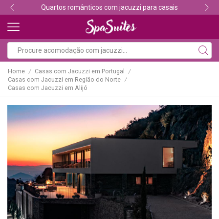
Descubra os melhores alojamentos com jacuzzi
Home
Casas com Jacuzzi em Portugal
/
/
Casas com Jacuzzi em Região do Norte
/
Casas com Jacuzzi em Alijó