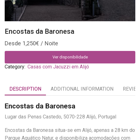
Encostas da Baronesa
1,250
€
Ver disponibilidade
Category:
Casas com Jacuzzi em Alijó
DESCRIPTION
ADDITIONAL INFORMATION
REVIEW
Encostas da Baronesa
Lugar das Penas Castedo, 5070-228 Alijó, Portugal
Encostas da Baronesa situa-se em Alijó, apenas a 28 km do
Parque Aquático Natur, e disponibiliza acomodações com