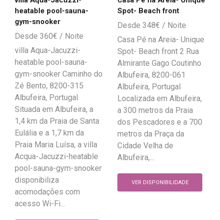
Casa Pé na Areia- Unique
heatable pool-sauna-
Spot- Beach front
gym-snooker
348
€
360
€
Casa Pé na Areia- Unique
villa Aqua-Jacuzzi-
Spot- Beach front 2 Rua
heatable pool-sauna-
Almirante Gago Coutinho
gym-snooker Caminho do
Albufeira, 8200-061
Zé Bento, 8200-315
Albufeira, Portugal
Albufeira, Portugal
Localizada em Albufeira,
Situada em Albufeira, a
a 300 metros da Praia
1,4 km da Praia de Santa
dos Pescadores e a 700
Eulália e a 1,7 km da
metros da Praça da
Praia Maria Luísa, a villa
Cidade Velha de
Acqua-Jacuzzi-heatable
Albufeira,...
pool-sauna-gym-snooker
disponibiliza
VER DISPONIBILIDADE
acomodações com
acesso Wi-Fi...