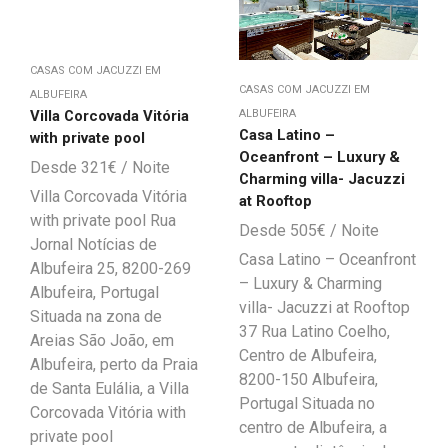
CASAS COM JACUZZI EM
CASAS COM JACUZZI EM
ALBUFEIRA
Villa Corcovada Vitória
ALBUFEIRA
Casa Latino –
with private pool
Oceanfront – Luxury &
321
€
Charming villa- Jacuzzi
Villa Corcovada Vitória
at Rooftop
with private pool Rua
505
€
Jornal Notícias de
Casa Latino – Oceanfront
Albufeira 25, 8200-269
– Luxury & Charming
Albufeira, Portugal
villa- Jacuzzi at Rooftop
Situada na zona de
37 Rua Latino Coelho,
Areias São João, em
Centro de Albufeira,
Albufeira, perto da Praia
8200-150 Albufeira,
de Santa Eulália, a Villa
Portugal Situada no
Corcovada Vitória with
centro de Albufeira, a
private pool