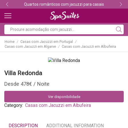
Descubra os melhores alojamentos com jacuzzi
Home
Casas com Jacuzzi em Portugal
/
/
Casas com Jacuzzi em Algarve
Casas com Jacuzzi em Albufeira
/
Villa Redonda
478
€
Ver disponibilidade
Category:
Casas com Jacuzzi em Albufeira
DESCRIPTION
ADDITIONAL INFORMATION