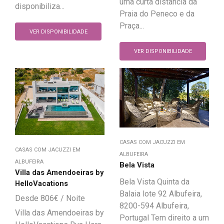
uma curta distância da
disponibiliza...
Praia do Peneco e da
Praça...
VER DISPONIBILIDADE
VER DISPONIBILIDADE
CASAS COM JACUZZI EM
CASAS COM JACUZZI EM
ALBUFEIRA
ALBUFEIRA
Bela Vista
Villa das Amendoeiras by
Bela Vista Quinta da
HelloVacations
Balaia lote 92 Albufeira,
806
€
8200-594 Albufeira,
Villa das Amendoeiras by
Portugal Tem direito a um