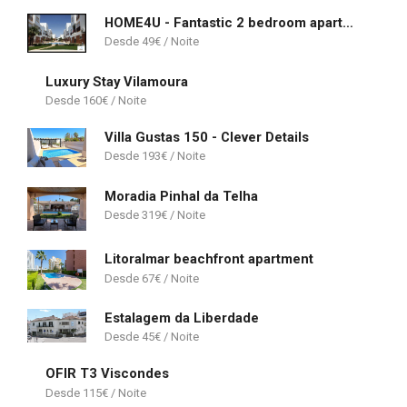
HOME4U - Fantastic 2 bedroom apartment, with pool
49
€
Luxury Stay Vilamoura
160
€
Villa Gustas 150 - Clever Details
193
€
Moradia Pinhal da Telha
319
€
Litoralmar beachfront apartment
67
€
Estalagem da Liberdade
45
€
OFIR T3 Viscondes
115
€