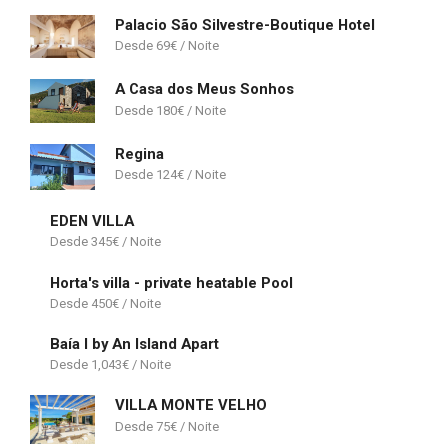
Palacio São Silvestre-Boutique Hotel
69
€
A Casa dos Meus Sonhos
180
€
Regina
124
€
EDEN VILLA
345
€
Horta's villa - private heatable Pool
450
€
Baía I by An Island Apart
1,043
€
VILLA MONTE VELHO
75
€