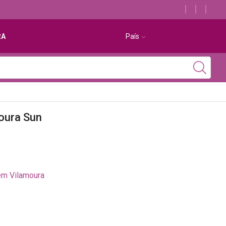
Descubra os melhores alojamentos com jacuzzi
RA
País
oura Sun
em Vilamoura