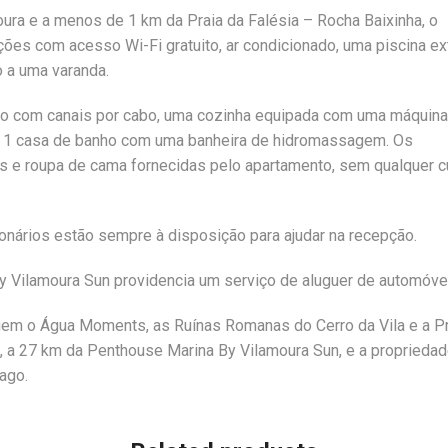
ura e a menos de 1 km da Praia da Falésia – Rocha Baixinha, o
es com acesso Wi-Fi gratuito, ar condicionado, uma piscina ext
o a uma varanda.
ano com canais por cabo, uma cozinha equipada com uma máquina
 e 1 casa de banho com uma banheira de hidromassagem. Os
as e roupa de cama fornecidas pelo apartamento, sem qualquer c
ionários estão sempre à disposição para ajudar na recepção.
y Vilamoura Sun providencia um serviço de aluguer de automóve
luem o Água Moments, as Ruínas Romanas do Cerro da Vila e a Pr
o, a 27 km da Penthouse Marina By Vilamoura Sun, e a proprieda
ago.