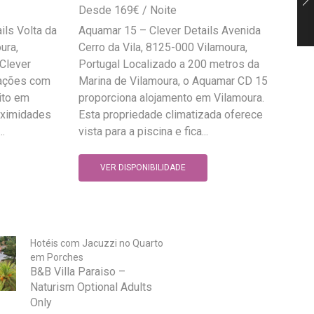
169
€
ils Volta da
Aquamar 15 – Clever Details Avenida
ura,
Cerro da Vila, 8125-000 Vilamoura,
 Clever
Portugal Localizado a 200 metros da
dações com
Marina de Vilamoura, o Aquamar CD 15
ito em
proporciona alojamento em Vilamoura.
roximidades
Esta propriedade climatizada oferece
..
vista para a piscina e fica...
VER DISPONIBILIDADE
Hotéis com Jacuzzi no Quarto
em Porches
B&B Villa Paraiso –
Naturism Optional Adults
Only