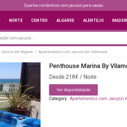
Quartos românticos com jacuzzi para casais
A
NORTE
CENTRO
ALGARVE
ALENTEJO
MADEI
Jacuzzi em Algarve
Apartamentos com Jacuzzi em Vilamoura
/
Penthouse Marina By Vilam
218
€
Ver disponibilidade
Category:
Apartamentos com Jacuzzi 