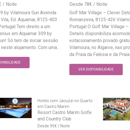
€
78
€
9 by Vilamoura Sun Avenida
Golf Mar Village – Clever Deta
 Vila, Ed. Aquamar, 8125-403
Romanzeira, 8125-426 Vilamo
Portugal Tem direito a um
Portugal O Golf Mar Village –
enius em Aquamar 309 by
Details disponibiliza acomo
un! Só tem de iniciar sessão
estacionamento privado gratu
 neste alojamento. Com uma...
Vilamoura, no Algarve, nas p
da Praia da Falésia e da Praia.
PONIBILIDADE
VER DISPONIBILIDADE
Hotéis com Jacuzzi no Quarto
em Castro Marim
Resort Castro Marim Golfe
and Country Club
95
€