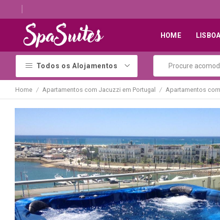
Descubra os melhores alojamentos com jacuzzi
HOME
LISBO
Todos os Alojamentos
Home
Apartamentos com Jacuzzi em Portugal
Apartamentos com 
/
/