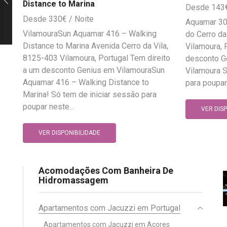
Distance to Marina
143
330
€
Aquamar 30
VilamouraSun Aquamar 416 – Walking
do Cerro da
Distance to Marina Avenida Cerro da Vila,
Vilamoura, 
8125-403 Vilamoura, Portugal Tem direito
desconto G
a um desconto Genius em VilamouraSun
Vilamoura S
Aquamar 416 – Walking Distance to
para poupar
Marina! Só tem de iniciar sessão para
poupar neste...
VER DIS
VER DISPONIBILIDADE
Acomodações Com Banheira De
Hidromassagem
Apartamentos com Jacuzzi em Portugal
Apartamentos com Jacuzzi em Açores