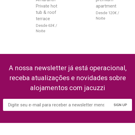
Private hot
apartment
tub & roof
120
€
terrace
63
€
A nossa newsletter já está operacional,
receba atualizações e novidades sobre
alojamentos com jacuzzi