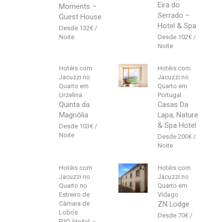
Eira do
Moments –
Serrado –
Guest House
Hotel & Spa
132
€
102
€
Hotéis com
Hotéis com
Jacuzzi no
Jacuzzi no
Quarto em
Quarto em
Urzelina
Portugal
Quinta da
Casas Da
Magnólia
Lapa, Nature
& Spa Hotel
103
€
200
€
Hotéis com
Hotéis com
Jacuzzi no
Jacuzzi no
Quarto no
Quarto em
Estreiro de
Vidago
Càmara de
ZN Lodge
Lobos
70
€