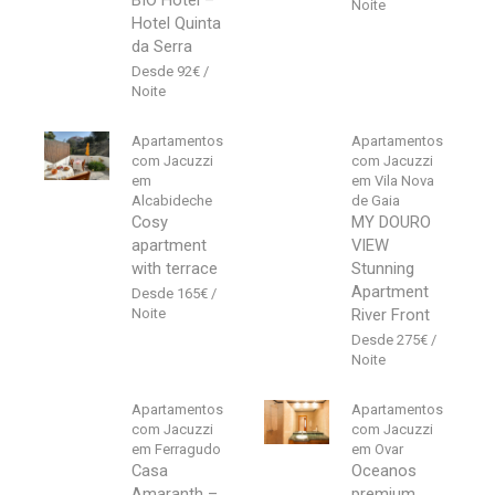
BIO Hotel –
Hotel Quinta
da Serra
92
€
Apartamentos
Apartamentos
com Jacuzzi
com Jacuzzi
em
em Vila Nova
Alcabideche
de Gaia
Cosy
MY DOURO
apartment
VIEW
with terrace
Stunning
Apartment
165
€
River Front
275
€
Apartamentos
Apartamentos
com Jacuzzi
com Jacuzzi
em Ferragudo
em Ovar
Casa
Oceanos
Amaranth –
premium