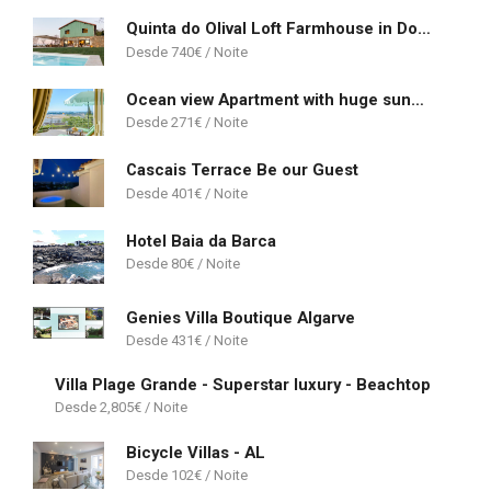
Quinta do Olival Loft Farmhouse in Douro Valley
740
€
Ocean view Apartment with huge sunny Terrace, 2 Swimming pools & Tennis court
271
€
Cascais Terrace Be our Guest
401
€
Hotel Baia da Barca
80
€
Genies Villa Boutique Algarve
431
€
Villa Plage Grande - Superstar luxury - Beachtop
2,805
€
Bicycle Villas - AL
102
€