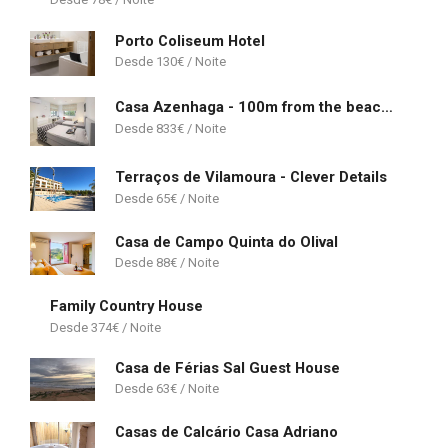
Porto Coliseum Hotel
130
€
Casa Azenhaga - 100m from the beach - magnificent 3 bedroom villa sleeps 8 with amazing sea views
833
€
Terraços de Vilamoura - Clever Details
65
€
Casa de Campo Quinta do Olival
88
€
Family Country House
374
€
Casa de Férias Sal Guest House
63
€
Casas de Calcário Casa Adriano