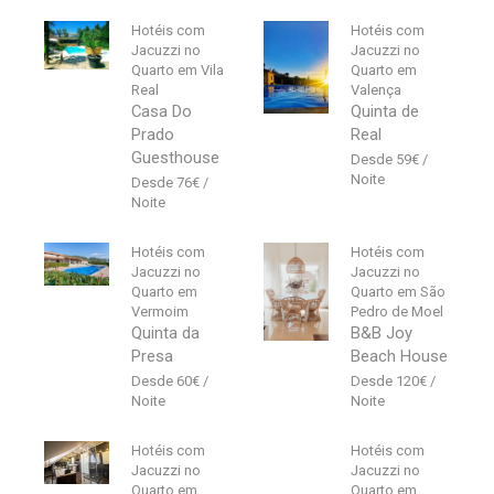
Hotéis com
Hotéis com
Jacuzzi no
Jacuzzi no
Quarto em Vila
Quarto em
Real
Valença
Casa Do
Quinta de
Prado
Real
Guesthouse
59
€
76
€
Hotéis com
Hotéis com
Jacuzzi no
Jacuzzi no
Quarto em
Quarto em São
Vermoim
Pedro de Moel
Quinta da
B&B Joy
Presa
Beach House
60
€
120
€
Hotéis com
Hotéis com
Jacuzzi no
Jacuzzi no
Quarto em
Quarto em