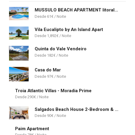
MUSSULO BEACH APARTMENT litoralmar
61
€
Vila Eucalipto by An Island Apart
1,892
€
Quinta do Vale Vendeiro
182
€
Casa do Mar
97
€
Troia Atlantic Villas - Moradia Prime
290
€
Salgados Beach House 2-Bedroom & 7 Pools
90
€
Paim Apartment
78
€