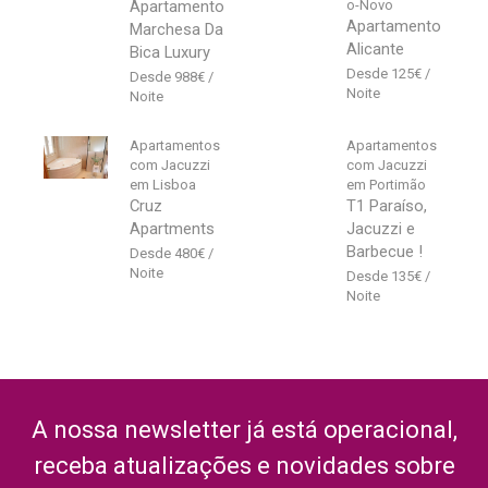
Apartamento
o-Novo
Apartamento
Marchesa Da
Alicante
Bica Luxury
125
€
988
€
Apartamentos
Apartamentos
com Jacuzzi
com Jacuzzi
em Lisboa
em Portimão
Cruz
T1 Paraíso,
Apartments
Jacuzzi e
Barbecue !
480
€
135
€
A nossa newsletter já está operacional,
receba atualizações e novidades sobre