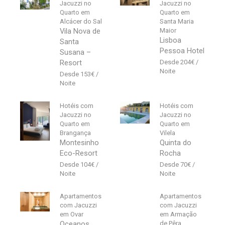
Jacuzzi no
Jacuzzi no
Quarto em
Quarto em
Alcácer do Sal
Santa Maria
Vila Nova de
Maior
Lisboa
Santa
Pessoa Hotel
Susana –
Resort
204
€
153
€
Hotéis com
Hotéis com
Jacuzzi no
Jacuzzi no
Quarto em
Quarto em
Brangança
Vilela
Montesinho
Quinta do
Eco-Resort
Rocha
104
€
70
€
Apartamentos
Apartamentos
com Jacuzzi
com Jacuzzi
em Ovar
em Armação
Oceanos
de Pêra