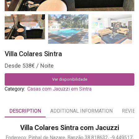
Villa Colares Sintra
538
€
Ver disponibilidade
Category:
Casas com Jacuzzi em Sintra
DESCRIPTION
ADDITIONAL INFORMATION
REVIEW
Villa Colares Sintra com Jacuzzi
Endereço: Pinhal de Nazare, Banzão 38.818632, -9.449517,