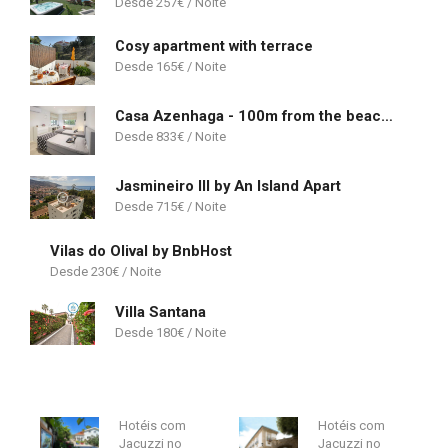
257
€
Cosy apartment with terrace
165
€
Casa Azenhaga - 100m from the beach - magnificent 3 bedroom villa sleeps 8 with amazing sea views
833
€
Jasmineiro III by An Island Apart
715
€
Vilas do Olival by BnbHost
230
€
Villa Santana
180
€
Hotéis com
Hotéis com
Jacuzzi no
Jacuzzi no