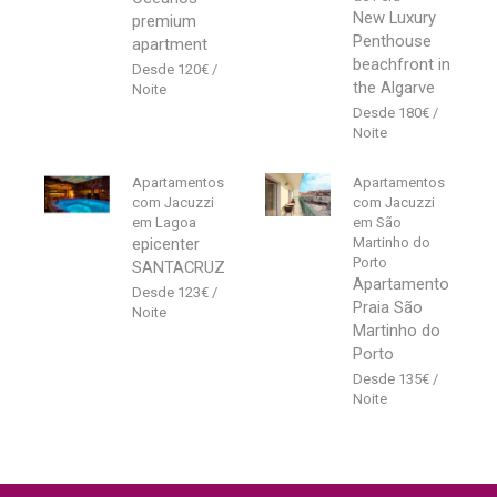
New Luxury
premium
Penthouse
apartment
beachfront in
120
€
the Algarve
180
€
Apartamentos
Apartamentos
com Jacuzzi
com Jacuzzi
em Lagoa
em São
epicenter
Martinho do
Porto
SANTACRUZ
Apartamento
123
€
Praia São
Martinho do
Porto
135
€