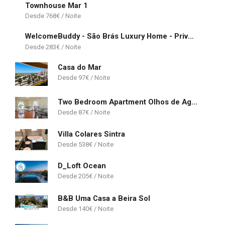
Townhouse Mar 1
768
€
WelcomeBuddy - São Brás Luxury Home - Private Jacuzzi & Garden
283
€
Casa do Mar
97
€
Two Bedroom Apartment Olhos de Agua
87
€
Villa Colares Sintra
538
€
D_Loft Ocean
205
€
B&B Uma Casa a Beira Sol
140
€