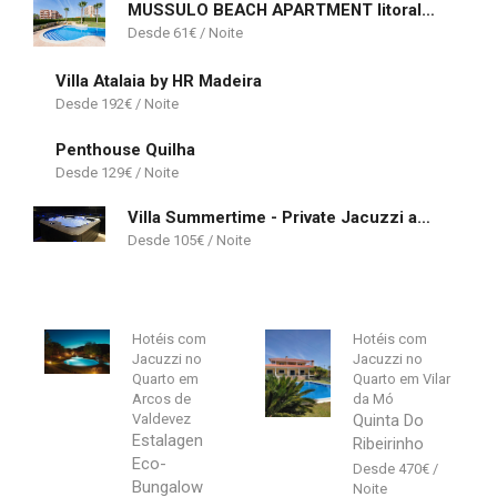
MUSSULO BEACH APARTMENT litoralmar
61
€
Villa Atalaia by HR Madeira
192
€
Penthouse Quilha
129
€
Villa Summertime - Private Jacuzzi and bikes, beach 800m
105
€
Hotéis com
Hotéis com
Jacuzzi no
Jacuzzi no
Quarto em
Quarto em Vilar
Arcos de
da Mó
Valdevez
Quinta Do
Estalagen
Ribeirinho
Eco-
470
€
Bungalow