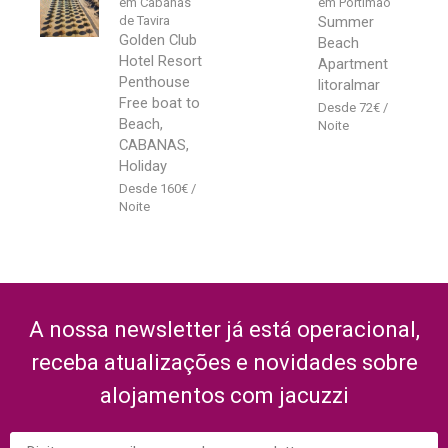
em Cabanas
em Portimão
de Tavira
Summer
Golden Club
Beach
Hotel Resort
Apartment
Penthouse
litoralmar
Free boat to
72
€
Beach,
CABANAS,
Holiday
160
€
A nossa newsletter já está operacional,
receba atualizações e novidades sobre
alojamentos com jacuzzi