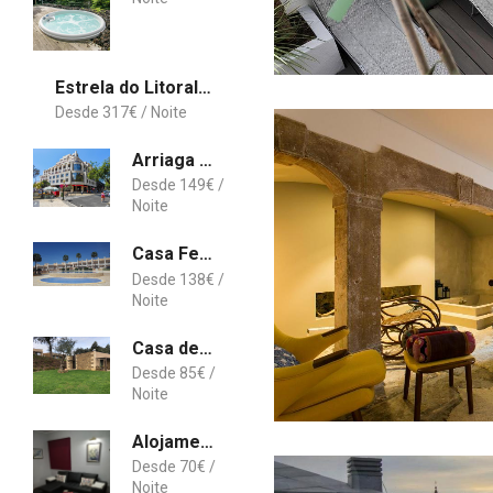
Estrela do Litoral Beach House
317
€
Arriaga Marina Club Apartament
149
€
Casa Felicidade
138
€
Casa de Campo Bosque da Harmonia
85
€
Alojamento de Santa Maria (near Siza Vieira's Church)
70
€