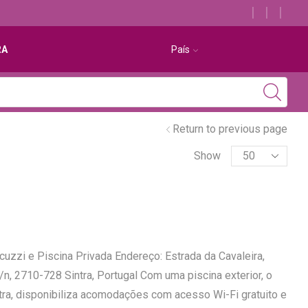
Descubra os melhores alojamentos com jacuzzi
RA
País
Return to previous page
Show
acuzzi e Piscina Privada Endereço: Estrada da Cavaleira,
, 2710-728 Sintra, Portugal Com uma piscina exterior, o
intra, disponibiliza acomodações com acesso Wi-Fi gratuito e