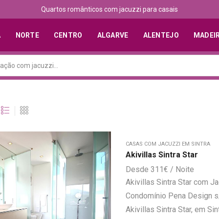
Quartos românticos com jacuzzi para casais
A
NORTE
CENTRO
ALGARVE
ALENTEJO
MADEI
CASAS COM JACUZZI EM SINTRA
Akivillas Sintra Star
311
€
Akivillas Sintra Star com J
Condomínio Pena Design s/n
Akivillas Sintra Star, em S