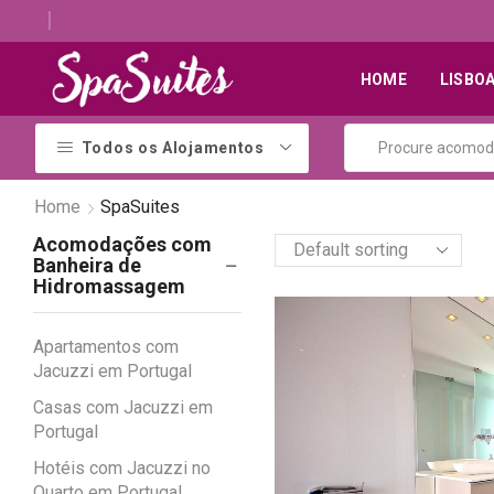
Descubra os melhores alojamentos com jacuzzi
HOME
LISBO
Todos os Alojamentos
Home
SpaSuites
Acomodações com
Banheira de
Hidromassagem
Apartamentos com
Jacuzzi em Portugal
Casas com Jacuzzi em
Portugal
Hotéis com Jacuzzi no
Quarto em Portugal