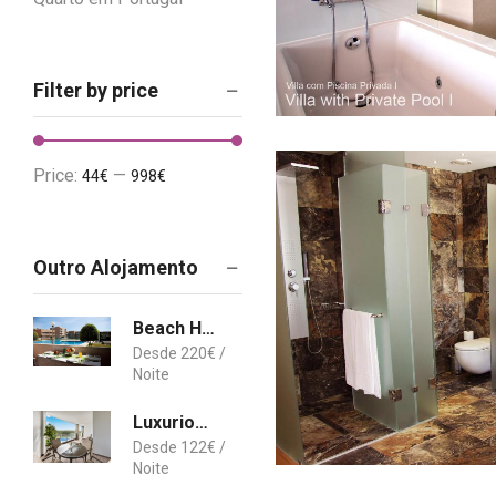
Filter by price
Price:
—
44€
998€
Outro Alojamento
Beach House, Labruge, Porto
220
€
Luxurious T2 apartment, Olhos Dagua
122
€