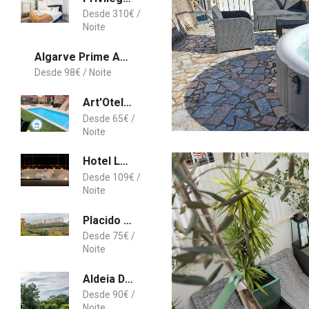
310
€
Algarve Prime Apartment Litoralmar
98
€
Art'Otel Barcelos
65
€
Hotel Luena Lisboa
109
€
Placido Hotel Douro - Tabuaco
75
€
Aldeia Dos Caldeirões
90
€