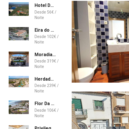
Hotel Da Montanha
56
€
Eira do Serrado - Hotel & Spa
102
€
Moradia Pinhal da Telha
319
€
Herdade dos Salgados Vila das Lagoas
239
€
Flor Da Giesta
106
€
Privilege Casa Perto do Mar with Rooftop Jacuzzi