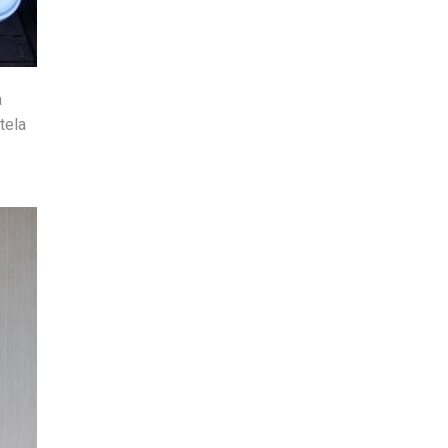
a
tela