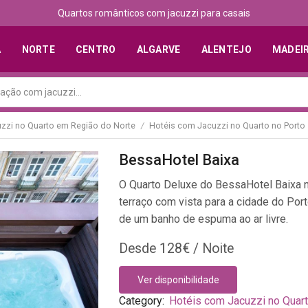
Descubra os melhores alojamentos com jacuzzi
A
NORTE
CENTRO
ALGARVE
ALENTEJO
MADEI
zzi no Quarto em Região do Norte
Hotéis com Jacuzzi no Quarto no Porto
/
BessaHotel Baixa
O Quarto Deluxe do BessaHotel Baixa n
terraço com vista para a cidade do Porto
de um banho de espuma ao ar livre.
128
€
Ver disponibilidade
Category:
Hotéis com Jacuzzi no Quar