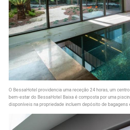
O BessaHotel providencia uma receção 24 horas, um centro
bem-estar do BessaHotel Baixa é composta por uma piscina 
disponíveis na propriedade incluem depósito de bagagens 