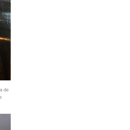
ea de
s