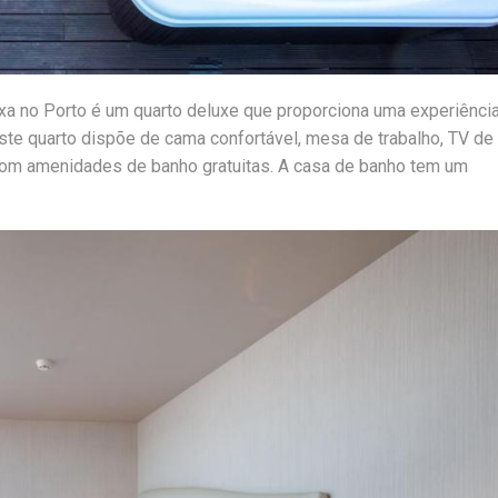
xa no Porto é um quarto deluxe que proporciona uma experiênci
e quarto dispõe de cama confortável, mesa de trabalho, TV de 
vo com amenidades de banho gratuitas. A casa de banho tem um