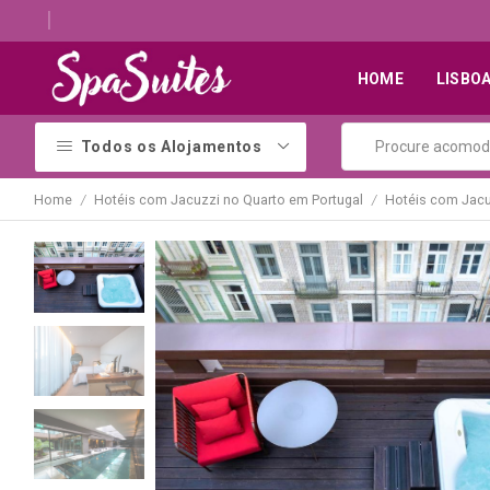
Quartos românticos com jacuzzi para casais
HOME
LISBO
Todos os Alojamentos
Home
Hotéis com Jacuzzi no Quarto em Portugal
Hotéis com Jacu
/
/