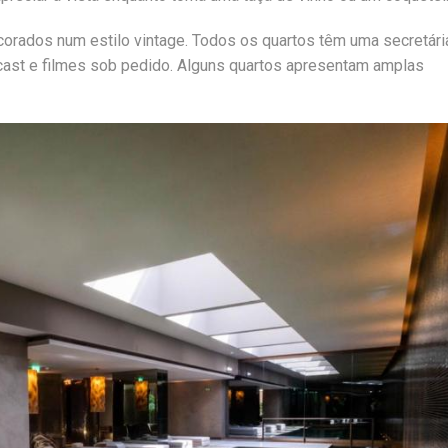
orados num estilo vintage. Todos os quartos têm uma secretári
cast e filmes sob pedido. Alguns quartos apresentam amplas