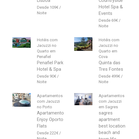
Lisboa
Countryside
Hotel Spa &
109
€
Events
69
€
Hotéis com
Hotéis com
Jacuzzi no
Jacuzzi no
Quarto em
Quarto em
Penafiel
Cova
Penafiel Park
Quinta das
Hotel & Spa
Tres Fontes
90
€
499
€
Apartamentos
Apartamentos
com Jacuzzi
com Jacuzzi
no Porto
em Sagres
Apartamento
sagres
Enjoy Oporto
apartment
Flats
best location
beach and
222
€
town life