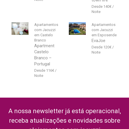
140
€
Apartamentos
Apartamentos
com Jacuzzi
com Jacuzzi
em Castelo
em Esposende
Branco
EvaJoe
Apartment
120
€
Castelo
Branco –
Portugal
116
€
A nossa newsletter já está operacional,
receba atualizações e novidades sobre