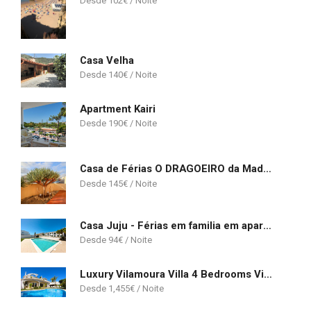
102
€
Casa Velha
140
€
Apartment Kairi
190
€
Casa de Férias O DRAGOEIRO da Madalena!
145
€
Casa Juju - Férias em familia em apartamento com piscina perto da praia
94
€
Luxury Vilamoura Villa 4 Bedrooms Villa Corvo Billiards Gym Great Golf Course Views
1,455
€