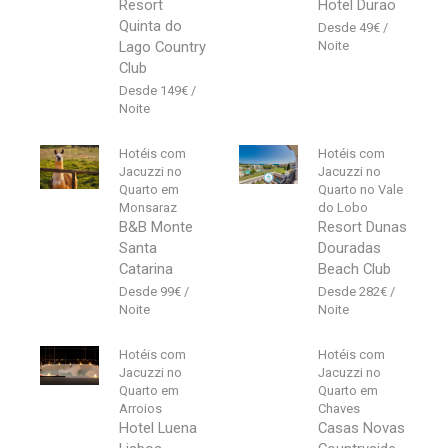
Resort
Hotel Durao
Quinta do
49
€
Lago Country
Club
149
€
Hotéis com
Hotéis com
Jacuzzi no
Jacuzzi no
Quarto em
Quarto no Vale
Monsaraz
do Lobo
B&B Monte
Resort Dunas
Santa
Douradas
Catarina
Beach Club
99
€
282
€
Hotéis com
Hotéis com
Jacuzzi no
Jacuzzi no
Quarto em
Quarto em
Arroios
Chaves
Hotel Luena
Casas Novas