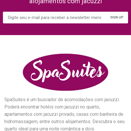
alojamentos com jacuzzi
SpaSuites é um buscador de acomodações com jacuzzi.
Poderá encontrar hotéis com jacuzzi no quarto,
apartamentos com jacuzzi privado, casas com banheira de
hidromassagem, entre outros alojamentos. Descubra o seu
quarto ideal para uma noite romântica a dois.