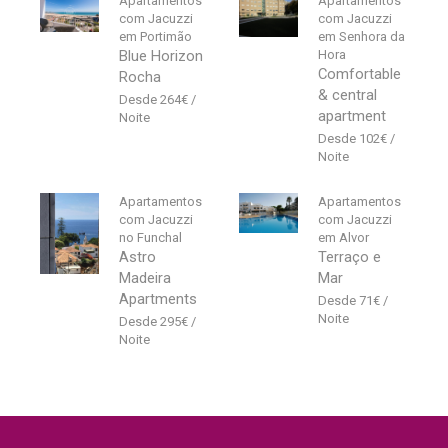
Apartamentos
Apartamentos
com Jacuzzi
com Jacuzzi
em Portimão
em Senhora da
Blue Horizon
Hora
Comfortable
Rocha
& central
264
€
apartment
102
€
Apartamentos
Apartamentos
com Jacuzzi
com Jacuzzi
no Funchal
em Alvor
Astro
Terraço e
Madeira
Mar
Apartments
71
€
295
€