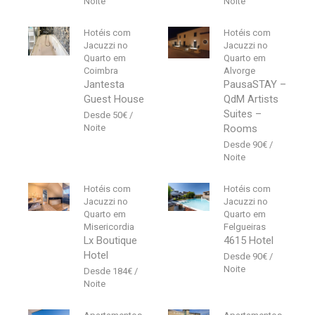
Hotéis com
Hotéis com
Jacuzzi no
Jacuzzi no
Quarto em
Quarto em
Coimbra
Alvorge
Jantesta
PausaSTAY –
Guest House
QdM Artists
Suites –
50
€
Rooms
90
€
Hotéis com
Hotéis com
Jacuzzi no
Jacuzzi no
Quarto em
Quarto em
Misericordia
Felgueiras
Lx Boutique
4615 Hotel
Hotel
90
€
184
€