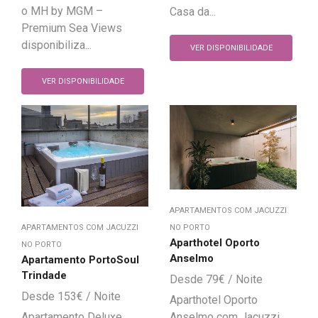
o MH by MGM –
Casa da...
Premium Sea Views
disponibiliza...
VER DISPONIBILIDADE
VER DISPONIBILIDADE
APARTAMENTOS COM JACUZZI
APARTAMENTOS COM JACUZZI
NO PORTO
Aparthotel Oporto
NO PORTO
Anselmo
Apartamento PortoSoul
Trindade
79
€
153
€
Aparthotel Oporto
Apartamento Deluxe
Anselmo com Jacuzzi