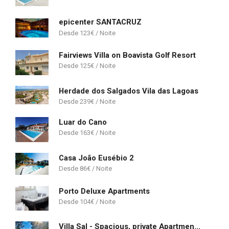
epicenter SANTACRUZ
123
€
Fairviews Villa on Boavista Golf Resort
125
€
Herdade dos Salgados Vila das Lagoas
239
€
Luar do Cano
163
€
Casa João Eusébio 2
86
€
Porto Deluxe Apartments
104
€
Villa Sal - Spacious, private Apartment in a Villa with pool