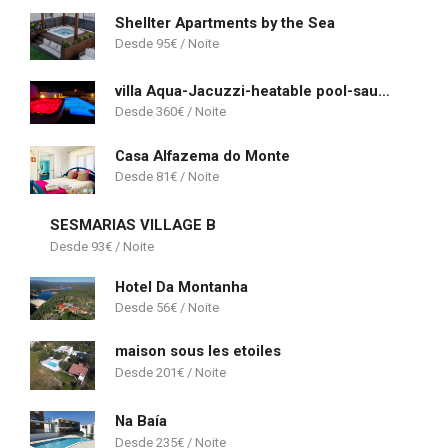
Shellter Apartments by the Sea
95
€
villa Aqua-Jacuzzi-heatable pool-sauna-gym-snooker
360
€
Casa Alfazema do Monte
81
€
SESMARIAS VILLAGE B
93
€
Hotel Da Montanha
56
€
maison sous les etoiles
201
€
Na Baía
235
€