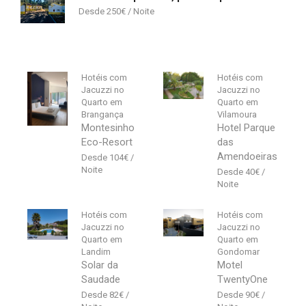
250
€
Hotéis com
Hotéis com
Jacuzzi no
Jacuzzi no
Quarto em
Quarto em
Brangança
Vilamoura
Montesinho
Hotel Parque
Eco-Resort
das
Amendoeiras
104
€
40
€
Hotéis com
Hotéis com
Jacuzzi no
Jacuzzi no
Quarto em
Quarto em
Landim
Gondomar
Solar da
Motel
Saudade
TwentyOne
82
€
90
€