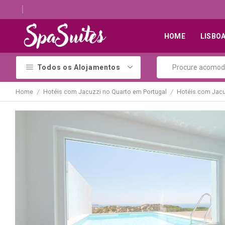
Descubra os melhores alojamentos com jacuzzi
HOME
LISBO
Todos os Alojamentos
Home
Hotéis com Jacuzzi no Quarto em Portugal
Hotéis com Jacu
/
/