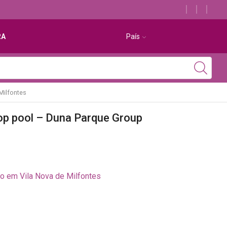
Descubra os melhores alojamentos com jacuzzi
RA
País
Milfontes
op pool – Duna Parque Group
o em Vila Nova de Milfontes