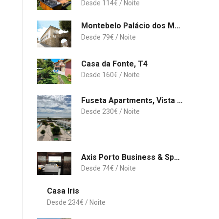
114
€
Montebelo Palácio dos Melos Viseu Historic Hotel
79
€
Casa da Fonte, T4
160
€
Fuseta Apartments, Vista Mar - Penthouse
230
€
Axis Porto Business & Spa Hotel
74
€
Casa Iris
234
€