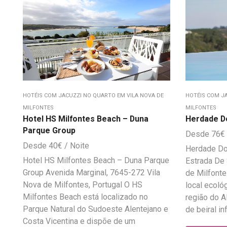
HOTÉIS COM JACUZZI NO QUARTO EM VILA NOVA DE
HOTÉIS COM J
MILFONTES
MILFONTES
Hotel HS Milfontes Beach – Duna
Herdade Do
Parque Group
76
€
40
€
Herdade Do 
Hotel HS Milfontes Beach – Duna Parque
Estrada De 
Group Avenida Marginal, 7645-272 Vila
de Milfonte
Nova de Milfontes, Portugal O HS
local ecoló
Milfontes Beach está localizado no
região do A
Parque Natural do Sudoeste Alentejano e
de beiral in
Costa Vicentina e dispõe de um