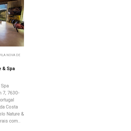
ILA NOVA DE
e & Spa
 Spa
 7, 7630-
ortugal
 da Costa
elo Nature &
ais com...