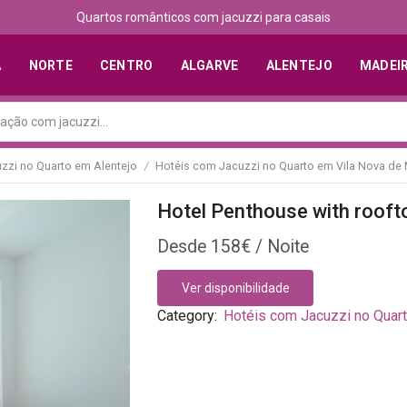
Quartos românticos com jacuzzi para casais
A
NORTE
CENTRO
ALGARVE
ALENTEJO
MADEI
zzi no Quarto em Alentejo
Hotéis com Jacuzzi no Quarto em Vila Nova de 
/
Hotel Penthouse with rooft
158
€
Ver disponibilidade
Category:
Hotéis com Jacuzzi no Quart