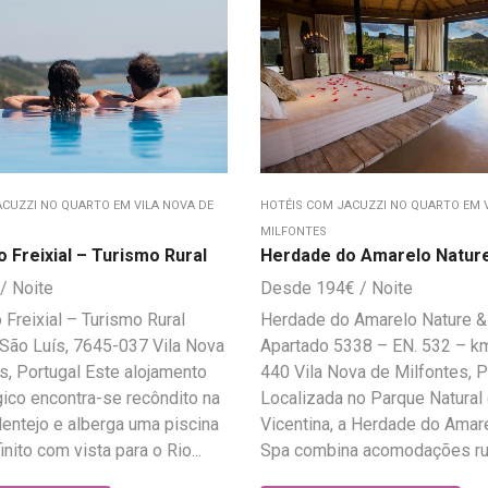
ACUZZI NO QUARTO EM VILA NOVA DE
HOTÉIS COM JACUZZI NO QUARTO EM V
MILFONTES
 Freixial – Turismo Rural
Herdade do Amarelo Natur
194
€
Freixial – Turismo Rural
Herdade do Amarelo Nature &
São Luís, 7645-037 Vila Nova
Apartado 5338 – EN. 532 – km
s, Portugal Este alojamento
440 Vila Nova de Milfontes, P
gico encontra-se recôndito na
Localizada no Parque Natural
lentejo e alberga uma piscina
Vicentina, a Herdade do Amar
finito com vista para o Rio...
Spa combina acomodações rur