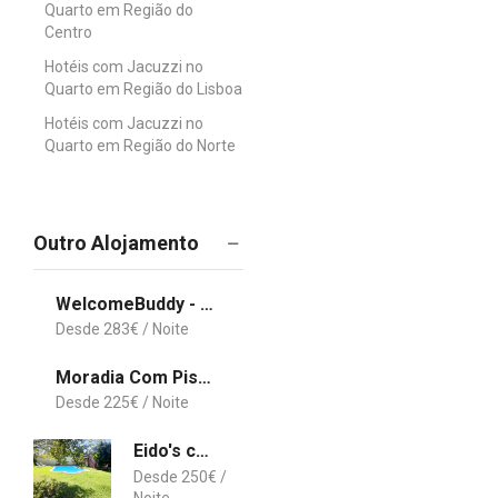
Quarto em Região do
Centro
Hotéis com Jacuzzi no
Quarto em Região do Lisboa
Hotéis com Jacuzzi no
Quarto em Região do Norte
Outro Alojamento
WelcomeBuddy - São Brás Luxury Home - Private Jacuzzi & Garden
283
€
Moradia Com Piscina T4
225
€
Eido's cottage house
250
€