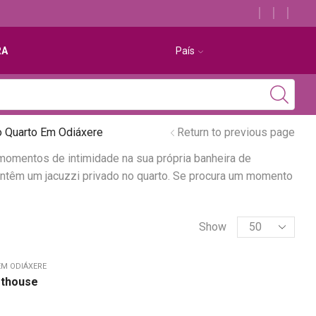
Descubra os melhores alojamentos com jacuzzi
RA
País
 Quarto Em Odiáxere
Return to previous page
 momentos de intimidade na sua própria banheira de
têm um jacuzzi privado no quarto. Se procura um momento
Show
EM ODIÁXERE
sthouse