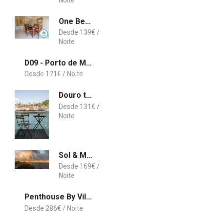
One Bedroom Townhouse Balaia Residence
139
€
D09 - Porto de Mós Luxury Villa
171
€
Douro triplex - Destilaria Residence by Porto City Hosts
131
€
Sol & Mar Camara de Lobos
169
€
Penthouse By Vilamoura Sun
286
€