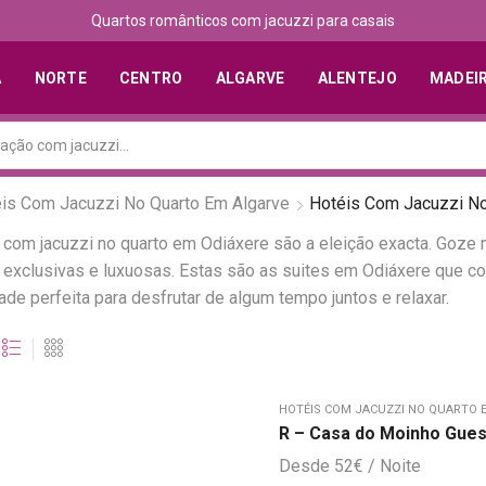
Quartos românticos com jacuzzi para casais
A
NORTE
CENTRO
ALGARVE
ALENTEJO
MADEI
is Com Jacuzzi No Quarto Em Algarve
Hotéis Com Jacuzzi No
s com jacuzzi no quarto em Odiáxere são a eleição exacta. Goze
lusivas e luxuosas. Estas são as suites em Odiáxere que con
ade perfeita para desfrutar de algum tempo juntos e relaxar.
HOTÉIS COM JACUZZI NO QUARTO 
R – Casa do Moinho Gue
52
€