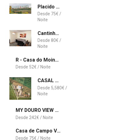
Placido Hotel Douro - Tabuaco
75
€
Cantinho da Ana
80
€
R - Casa do Moinho Guesthouse
52
€
CASAL DAS FAIAS
5,580
€
MY DOURO VIEW Luxury Apartment River Front
242
€
Casa de Campo Vale De Ferreiros
75
€