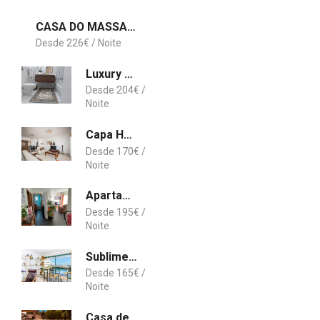
CASA DO MASSAPEZ, HOUSE B - LUXURY, PRIVATE POOL
226
€
Luxury 3 Bedroom Penthouse With Private Garage
204
€
Capa House
170
€
Apartamento BaySide - São Martinho do Porto
195
€
Sublime Vilamoura Aquamar 106 by JG Apartments
165
€
Casa de Férias Paz Tavira