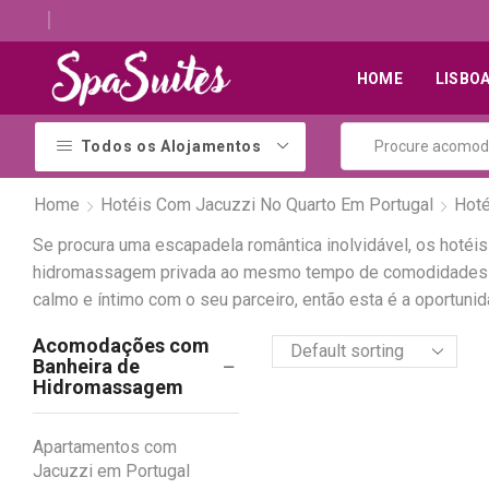
Descubra os melhores alojamentos com jacuzzi
HOME
LISBO
Todos os Alojamentos
Home
Hotéis Com Jacuzzi No Quarto Em Portugal
Hoté
Se procura uma escapadela romântica inolvidável, os hotéi
hidromassagem privada ao mesmo tempo de comodidades exc
calmo e íntimo com o seu parceiro, então esta é a oportunid
Acomodações com
Banheira de
Hidromassagem
Apartamentos com
Jacuzzi em Portugal