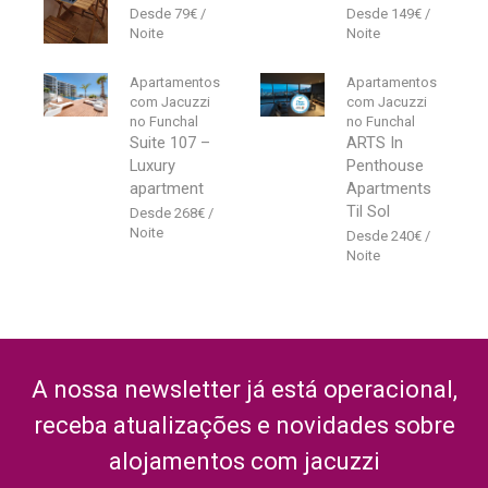
79
€
149
€
Apartamentos
Apartamentos
com Jacuzzi
com Jacuzzi
no Funchal
no Funchal
Suite 107 –
ARTS In
Luxury
Penthouse
apartment
Apartments
Til Sol
268
€
240
€
A nossa newsletter já está operacional,
receba atualizações e novidades sobre
alojamentos com jacuzzi