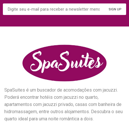
SpaSuites é um buscador de acomodações com jacuzzi.
Poderá encontrar hotéis com jacuzzi no quarto,
apartamentos com jacuzzi privado, casas com banheira de
hidromassagem, entre outros alojamentos. Descubra o seu
quarto ideal para uma noite romântica a dois.