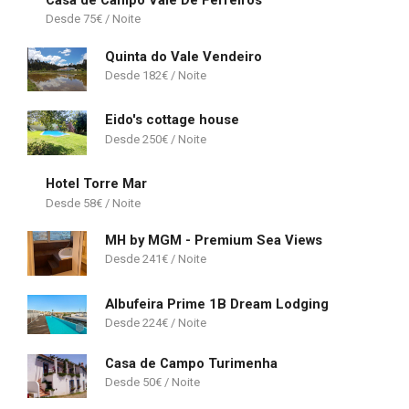
Casa de Campo Vale De Ferreiros
75
€
Quinta do Vale Vendeiro
182
€
Eido's cottage house
250
€
Hotel Torre Mar
58
€
MH by MGM - Premium Sea Views
241
€
Albufeira Prime 1B Dream Lodging
224
€
Casa de Campo Turimenha
50
€