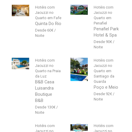
Hotéis com
Hotéis com
Jacuzzi no
Jacuzzi no
Quarto em Fafe
Quarto em
Quinta Do Rio
Penafiel
Penafiel Park
60
€
Hotel & Spa
90
€
Hotéis com
Hotéis com
Jacuzzi no
Jacuzzi no
Quarto na Praia
Quarto em
da Luz
Santiago da
B&B Casa
Guarda
Poço e Meio
Luisandra
Boutique
92
€
B&B
130
€
Hotéis com
Hotéis com
Jacuzzi no
Jacuzzi no