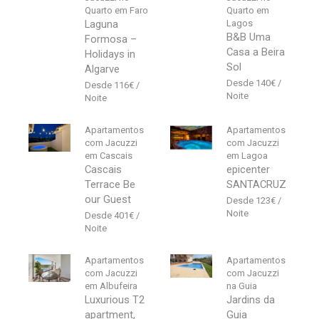
Quarto em Faro
Quarto em
Laguna
Lagos
B&B Uma
Formosa –
Casa a Beira
Holidays in
Sol
Algarve
140
€
116
€
Apartamentos
Apartamentos
com Jacuzzi
com Jacuzzi
em Cascais
em Lagoa
Cascais
epicenter
Terrace Be
SANTACRUZ
our Guest
123
€
401
€
Apartamentos
Apartamentos
com Jacuzzi
com Jacuzzi
em Albufeira
na Guia
Luxurious T2
Jardins da
apartment,
Guia