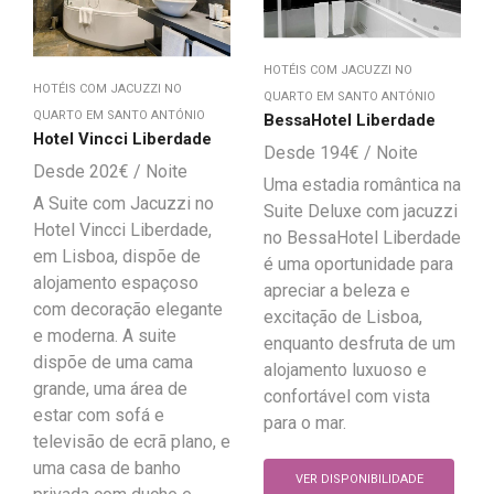
HOTÉIS COM JACUZZI NO
HOTÉIS COM JACUZZI NO
QUARTO EM SANTO ANTÓNIO
QUARTO EM SANTO ANTÓNIO
BessaHotel Liberdade
Hotel Vincci Liberdade
194
€
202
€
Uma estadia romântica na
A Suite com Jacuzzi no
Suite Deluxe com jacuzzi
Hotel Vincci Liberdade,
no BessaHotel Liberdade
em Lisboa, dispõe de
é uma oportunidade para
alojamento espaçoso
apreciar a beleza e
com decoração elegante
excitação de Lisboa,
e moderna. A suite
enquanto desfruta de um
dispõe de uma cama
alojamento luxuoso e
grande, uma área de
confortável com vista
estar com sofá e
para o mar.
televisão de ecrã plano, e
uma casa de banho
VER DISPONIBILIDADE