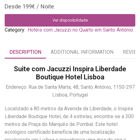
199
€
Ver disponibilidade
Category:
Hotéis com Jacuzzi no Quarto em Santo António
DESCRIPTION
ADDITIONAL INFORMATION
REVIEW
Suite com Jacuzzi Inspira Liberdade
Boutique Hotel Lisboa
Endereço: Rua de Santa Marta, 48, Santo António, 1150-297
Lisboa, Portugal
Localizado a 80 metros da Avenida da Liberdade, o Inspira
Liberdade Boutique Hotel, de 4 estrelas, encontra-se a 300
metros da Praça do Marquês de Pombal. Este hotel
ecológico certificado beneficia de uma localização
privilegiada em Lisboa e providencia uma área de spa e